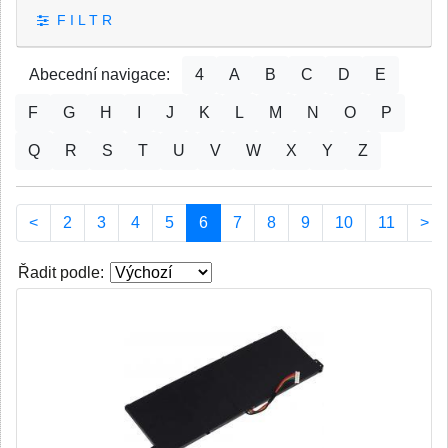
F I L T R
Abecední navigace:
4
A
B
C
D
E
F
G
H
I
J
K
L
M
N
O
P
Q
R
S
T
U
V
W
X
Y
Z
(current)
<
2
3
4
5
6
7
8
9
10
11
>
Řadit podle: