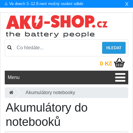
X
⚠️ Ve dnech 3.-12.8.není možný osobní odběr.
HLEDAT
0 Kč
Menu
Akumulátory notebooky
Akumulátory do
notebooků