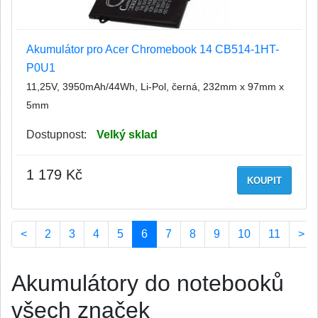
Akumulátor pro Acer Chromebook 14 CB514-1HT-
P0U1
11,25V, 3950mAh/44Wh, Li-Pol, černá, 232mm x 97mm x
5mm
Dostupnost:
Velký sklad
1 179 Kč
KOUPIT
(current)
<
2
3
4
5
6
7
8
9
10
11
>
Akumulátory do notebooků
všech značek