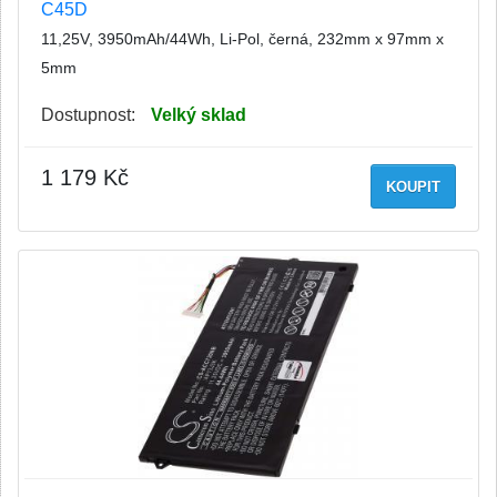
C45D
11,25V, 3950mAh/44Wh, Li-Pol, černá, 232mm x 97mm x
5mm
Dostupnost:
Velký sklad
1 179 Kč
KOUPIT