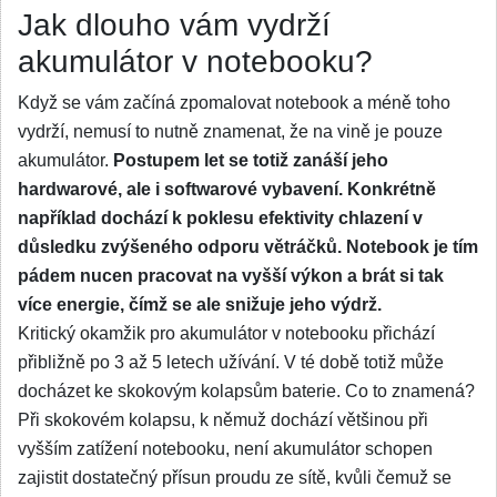
Jak dlouho vám vydrží
akumulátor v notebooku?
Když se vám začíná zpomalovat notebook a méně toho
vydrží, nemusí to nutně znamenat, že na vině je pouze
akumulátor.
Postupem let se totiž zanáší jeho
hardwarové, ale i softwarové vybavení. Konkrétně
například dochází k poklesu efektivity chlazení v
důsledku zvýšeného odporu větráčků. Notebook je tím
pádem nucen pracovat na vyšší výkon a brát si tak
více energie, čímž se ale snižuje jeho výdrž.
Kritický okamžik pro akumulátor v notebooku přichází
přibližně po 3 až 5 letech užívání. V té době totiž může
docházet ke skokovým kolapsům baterie. Co to znamená?
Při skokovém kolapsu, k němuž dochází většinou při
vyšším zatížení notebooku, není akumulátor schopen
zajistit dostatečný přísun proudu ze sítě, kvůli čemuž se