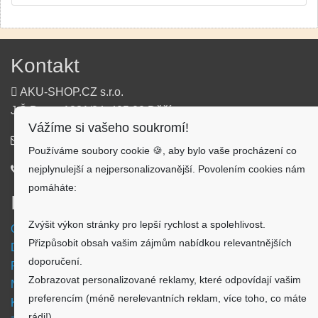
Kontakt
AKU-SHOP.CZ s.r.o.
J.Š.Baara 1331/34, 405 02 Děčín
Vážíme si vašeho soukromí!
info@aku-shop.cz
Používáme soubory cookie 🍪, aby bylo vaše procházení co
nejplynulejší a nejpersonalizovanější. Povolením cookies nám
720 500 500
pomáháte:
Informace
Zvýšit výkon stránky pro lepší rychlost a spolehlivost.
Obchodní podmínky
Přizpůsobit obsah vašim zájmům nabídkou relevantnějších
Doprava a platba
doporučení.
Reklamační formulář
Zobrazovat personalizované reklamy, které odpovídají vašim
Nastavení cookies
preferencím (méně nerelevantních reklam, více toho, co máte
Kde nás najdete
rádi!)