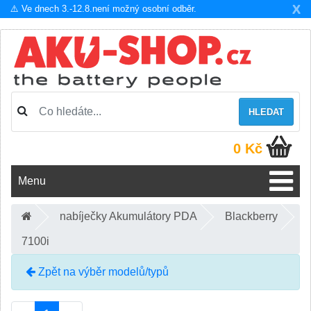
X
⚠️ Ve dnech 3.-12.8.není možný osobní odběr.
HLEDAT
0 Kč
Menu
nabíječky Akumulátory PDA
Blackberry
7100i
Zpět na výběr modelů/typů