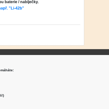
pu
baterie / nabíječky.
apř. "
Li-42b
"
O nákupu
Jsme česká společnost
omáháte:
Dostupnost zboží
O výrobci Powery
Jak hledat - podle označení
přístroje
i!)
Jak hledat - podle typu