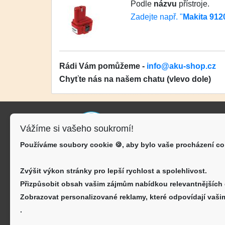
Podle
názvu
přístroje.
Zadejte např. "
Makita 912
Rádi Vám pomůžeme -
info@aku-shop.cz
Chyťte nás na našem chatu (vlevo dole)
Kon
Vážíme si vašeho soukromí!
AKU-
Používáme soubory cookie 🍪, aby bylo vaše procházení co
J.Š.B
Zvýšit výkon stránky pro lepší rychlost a spolehlivost.
inf
Přizpůsobit obsah vašim zájmům nabídkou relevantnějších
720
Zobrazovat personalizované reklamy, které odpovídají vašim
.