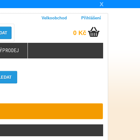
X
Velkoobchod
Přihlášení
0 Kč
DAT
ÝPRODEJ