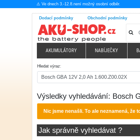
⚠️ Ve dnech 3.-12.8.není možný osobní odběr.
Dodací podmínky
Obchodní podmínky
AKUMULÁTORY
NABÍJEČKY
B
Hledat výraz:
Výsledky vyhledávání: Bosch 
Nic jsme nenašli. To ale neznamená, že 
Jak správně vyhledávat ?