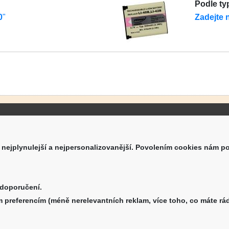
Podle
ty
0
"
Zadejte n
takt
Informace
SHOP.CZ s.r.o.
Obchodní podmínky
 nejplynulejší a nejpersonalizovanější. Povolením cookies nám p
aara 1331/34, 405 02 Děčín
Doprava a platba
Reklamační formulář
o@aku-shop.cz
Nastavení cookies
 doporučení.
Kde nás najdete
 500 500
 preferencím (méně nerelevantních reklam, více toho, co máte rád
Zpětný odběr vysloužilých
elektrozařízení