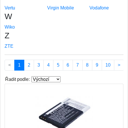
Vertu
Virgin Mobile
Vodafone
W
Wiko
Z
ZTE
(current)
<
1
2
3
4
5
6
7
8
9
10
>
Řadit podle: