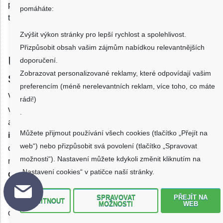
přichází na řadu jeho výměna. Akumulátor přesně pro váš
pomáháte:
telefon poté naleznete v seznamu výše.
Zvýšit výkon stránky pro lepší rychlost a spolehlivost.
Přizpůsobit obsah vašim zájmům nabídkou relevantnějších
U nás seženete i akumulátory do
doporučení.
Zobrazovat personalizované reklamy, které odpovídají vašim
starých mobilů
preferencím (méně nerelevantních reklam, více toho, co máte
Vlastníte mobil staršího data vydání, který vám ale plně
rádi!)
vyhovuje a nechcete jej měnit, ale už vám u něj dosluhuje
.
akumulátor?
Pak vězte, že na našem e-shopu naleznete
Můžete přijmout používání všech cookies (tlačítko „Přejít na
i akumulátory pro starší a historické telefony.
Váš
web“) nebo přizpůsobit svá povolení (tlačítko „Spravovat
oblíbený mobil tedy nemusí skončit ve starém železe,
možnosti“). Nastavení můžete kdykoli změnit kliknutím na
naopak mu pořízením nového
akumulátoru vdechnete
„Nastavení cookies“ v patičce naší stránky.
druhý život
a zajistíte mu delší výdrž, a budete jej tak moci
používat po další dlouhá léta. Rada: Paměťové karty jsou
SPRAVOVAT
PŘEJÍT NA
náchylné k poškození. Zjistěte si, jak je možné je snadno
ODMÍTNOUT
MOŽNOSTI
WEB
obnovit.