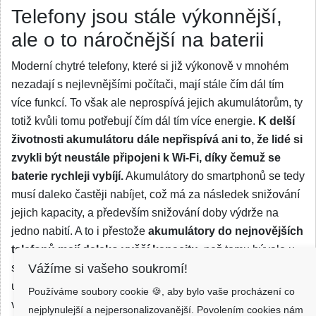
Telefony jsou stále výkonnější,
ale o to náročnější na baterii
Moderní chytré telefony, které si již výkonově v mnohém
nezadají s nejlevnějšími počítači, mají stále čím dál tím
více funkcí. To však ale neprospívá jejich akumulátorům, ty
totiž kvůli tomu potřebují čím dál tím více energie.
K delší
životnosti akumulátoru dále nepřispívá ani to, že lidé si
zvykli být neustále připojeni k Wi-Fi, díky čemuž se
baterie rychleji vybíjí.
Akumulátory do smartphonů se tedy
musí daleko častěji nabíjet, což má za následek snižování
jejich kapacity, a především snižování doby výdrže na
jedno nabití. A to i přestože
akumulátory do nejnovějších
telefonů mají daleko vyšší kapacitu
, než tomu bývalo u
Vážíme si vašeho soukromí!
starších telefonů. I tak ale mnohdy nejsou schopny
uspokojit nároky uživatelů na výdrž. A právě tehdy, když
Používáme soubory cookie 🍪, aby bylo vaše procházení co
vám již nestačí výdrž vašeho akumulátoru v mobilu,
nejplynulejší a nejpersonalizovanější. Povolením cookies nám