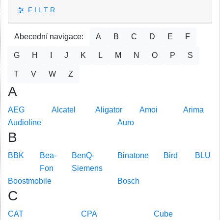
F I L T R
Abecední navigace:
A
B
C
D
E
F
G
H
I
J
K
L
M
N
O
P
S
T
V
W
Z
A
AEG
Alcatel
Aligator
Amoi
Arima
Audioline
Auro
B
BBK
Bea-
BenQ-
Binatone
Bird
BLU
Fon
Siemens
Boostmobile
Bosch
C
CAT
CPA
Cube