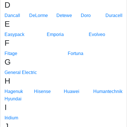
D
Dancall
DeLorme
Detewe
Doro
Duracell
E
Easypack
Emporia
Evolveo
F
Fitage
Fortuna
G
General Electric
H
Hagenuk
Hisense
Huawei
Humantechnik
Hyundai
I
Iridium
J