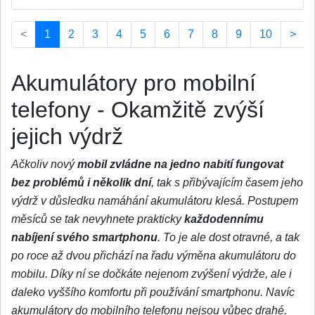
(current)
<
1
2
3
4
5
6
7
8
9
10
>
Akumulátory pro mobilní
telefony - Okamžitě zvýší
jejich výdrž
Ačkoliv nový
mobil zvládne na jedno nabití fungovat
bez problémů i několik dní
, tak s přibývajícím časem jeho
výdrž v důsledku namáhání akumulátoru klesá. Postupem
měsíců se tak nevyhnete prakticky
každodennímu
nabíjení svého smartphonu
. To je ale dost otravné, a tak
po roce až dvou přichází na řadu výměna akumulátoru do
mobilu. Díky ní se dočkáte nejenom zvýšení výdrže, ale i
daleko vyššího komfortu při používání smartphonu. Navíc
akumulátory do mobilního telefonu nejsou vůbec drahé.