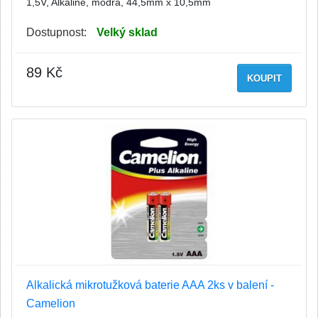
1,5V, Alkaline, modrá, 44,5mm x 10,5mm
Dostupnost:
Velký sklad
89 Kč
KOUPIT
Alkalická mikrotužková baterie AAA 2ks v balení -
Camelion