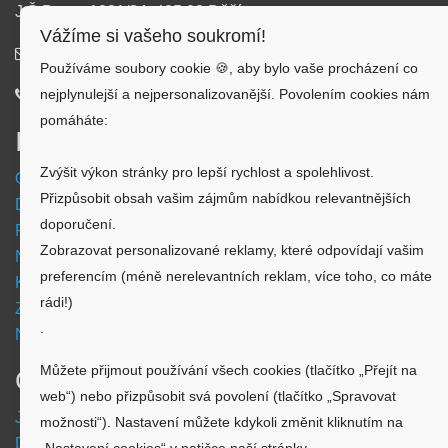
J.Š.Baara 1331/34, 405 02 Děčín
Vážíme si vašeho soukromí!
info@aku-shop.cz
Používáme soubory cookie 🍪, aby bylo vaše procházení co
nejplynulejší a nejpersonalizovanější. Povolením cookies nám
720 500 500
pomáháte:
Informace
Zvýšit výkon stránky pro lepší rychlost a spolehlivost.
Obchodní podmínky
Přizpůsobit obsah vašim zájmům nabídkou relevantnějších
Doprava a platba
doporučení.
Reklamační formulář
Zobrazovat personalizované reklamy, které odpovídají vašim
Nastavení cookies
preferencím (méně nerelevantních reklam, více toho, co máte
Kde nás najdete
rádi!)
Zpětný odběr vysloužilých elektrozařízení
.
Návod - akumulátory
Můžete přijmout používání všech cookies (tlačítko „Přejít na
O nákupu
web“) nebo přizpůsobit svá povolení (tlačítko „Spravovat
Jsme česká společnost
možnosti“). Nastavení můžete kdykoli změnit kliknutím na
Dostupnost zboží