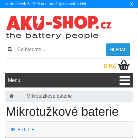
X
⚠️ Ve dnech 3.-12.8.není možný osobní odběr.
HLEDAT
0 Kč
Menu
Mikrotužkové baterie
Mikrotužkové baterie
F I L T R