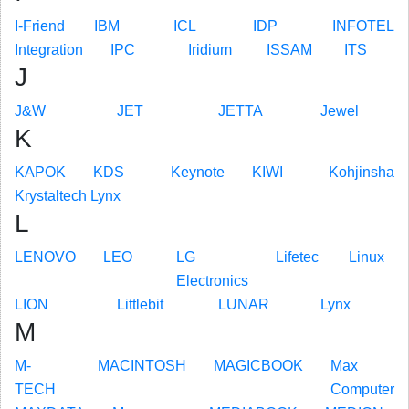
I-Friend
IBM
ICL
IDP
INFOTEL
Integration
IPC
Iridium
ISSAM
ITS
J
J&W
JET
JETTA
Jewel
K
KAPOK
KDS
Keynote
KIWI
Kohjinsha
Krystaltech Lynx
L
LENOVO
LEO
LG
Lifetec
Linux
Electronics
LION
Littlebit
LUNAR
Lynx
M
M-
MACINTOSH
MAGICBOOK
Max
TECH
Computer