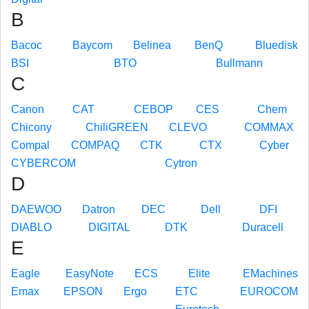
B
Bacoc
Baycom
Belinea
BenQ
Bluedisk
BSI
BTO
Bullmann
C
Canon
CAT
CEBOP
CES
Chem
Chicony
ChiliGREEN
CLEVO
COMMAX
Compal
COMPAQ
CTK
CTX
Cyber
CYBERCOM
Cytron
D
DAEWOO
Datron
DEC
Dell
DFI
DIABLO
DIGITAL
DTK
Duracell
E
Eagle
EasyNote
ECS
Elite
EMachines
Emax
EPSON
Ergo
ETC
EUROCOM