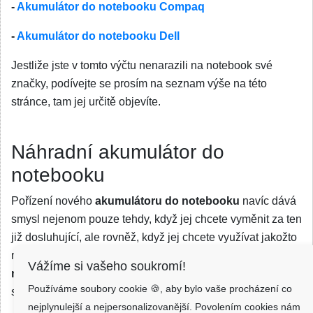
-
Akumulátor do notebooku Compaq
-
Akumulátor do notebooku Dell
Jestliže jste v tomto výčtu nenarazili na notebook své
značky, podívejte se prosím na seznam výše na této
stránce, tam jej určitě objevíte.
Náhradní akumulátor do
notebooku
Pořízení nového
akumulátoru do notebooku
navíc dává
smysl nejenom pouze tehdy, když jej chcete vyměnit za ten
již dosluhující, ale rovněž, když jej chcete využívat jakožto
náhradní akumulátor. Náhradní
akumulátor do
Vážíme si vašeho soukromí!
notebooku
vám totiž může zachránit krk v mnoha
Používáme soubory cookie 🍪, aby bylo vaše procházení co
situacích - přijít vhod může třeba při dlouhých cestách.
nejplynulejší a nejpersonalizovanější. Povolením cookies nám