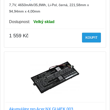
7,7V, 4650mAh/35,8Wh, Li-Pol, černá, 221,58mm x
94,94mm x 4,00mm
Dostupnost:
Velký sklad
1 559 Kč
KOUPIT
Akumulátor pro Acer NX.GU4EK.003