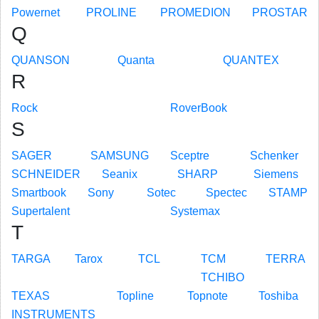
Powernet
PROLINE
PROMEDION
PROSTAR
Q
QUANSON
Quanta
QUANTEX
R
Rock
RoverBook
S
SAGER
SAMSUNG
Sceptre
Schenker
SCHNEIDER
Seanix
SHARP
Siemens
Smartbook
Sony
Sotec
Spectec
STAMP
Supertalent
Systemax
T
TARGA
Tarox
TCL
TCM
TERRA
TCHIBO
TEXAS
Topline
Topnote
Toshiba
INSTRUMENTS