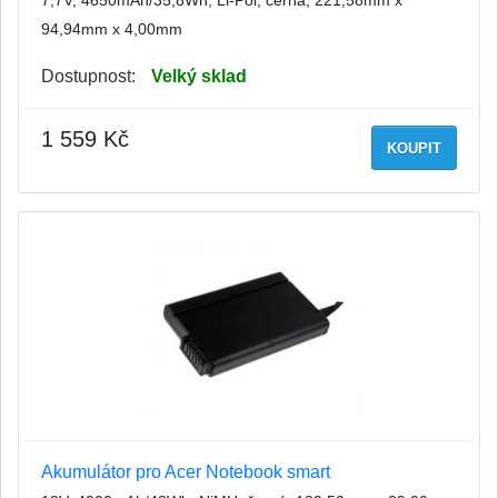
7,7V, 4650mAh/35,8Wh, Li-Pol, černá, 221,58mm x
94,94mm x 4,00mm
Dostupnost:
Velký sklad
1 559 Kč
KOUPIT
Akumulátor pro Acer Notebook smart