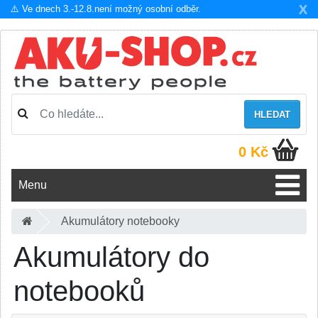
X
⚠️ Ve dnech 3.-12.8.není možný osobní odběr.
HLEDAT
0 Kč
Menu
Akumulátory notebooky
Akumulátory do
notebooků