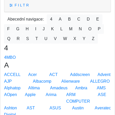
F I L T R
Abecední navigace:
4
A
B
C
D
E
F
G
H
I
J
K
L
M
N
O
P
Q
R
S
T
U
V
W
X
Y
Z
4
4MBO
A
ACCELL
Acer
ACT
Addscreen
Advent
AJP
Albacomp
Alienware
ALLEGRO
Alphatop
Altima
Amadeus
Ambra
AMS
AOpen
Apple
Arima
ARM
ASE
COMPUTER
Ashton
AST
ASUS
Austin
Averatec
Digital