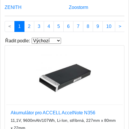
ZENITH
Zoostorm
(current)
<
1
2
3
4
5
6
7
8
9
10
>
Řadit podle:
Akumulátor pro ACCELL AccelNote N356
11,1V, 9600mAh/107Wh, Li-Ion, stříbrná, 227mm x 80mm
x 22mm