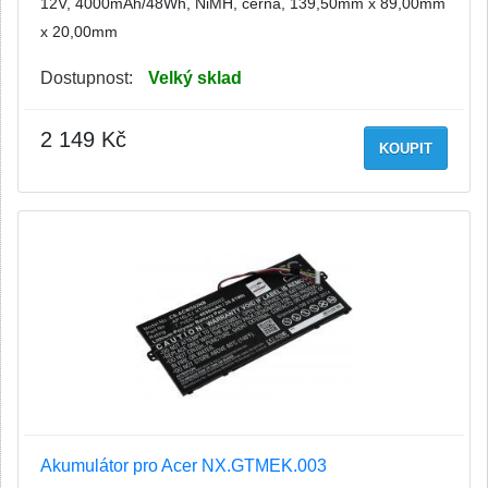
12V, 4000mAh/48Wh, NiMH, černá, 139,50mm x 89,00mm
x 20,00mm
Dostupnost:
Velký sklad
2 149 Kč
KOUPIT
Akumulátor pro Acer NX.GTMEK.003