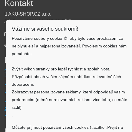
Kontakt
AKU-SHOP.CZ s.r.o.
J.Š.Baara 1331/34, 405 02 Děčín
Vážíme si vašeho soukromí!
info@aku-shop.cz
Používáme soubory cookie 🍪, aby bylo vaše procházení co
nejplynulejší a nejpersonalizovanější. Povolením cookies nám
720 500 500
pomáháte:
Informace
Zvýšit výkon stránky pro lepší rychlost a spolehlivost.
Obchodní podmínky
Přizpůsobit obsah vašim zájmům nabídkou relevantnějších
Doprava a platba
doporučení.
Reklamační formulář
Zobrazovat personalizované reklamy, které odpovídají vašim
Nastavení cookies
preferencím (méně nerelevantních reklam, více toho, co máte
Kde nás najdete
rádi!)
Zpětný odběr vysloužilých elektrozařízení
.
Návod - akumulátory
Můžete přijmout používání všech cookies (tlačítko „Přejít na
O nákupu