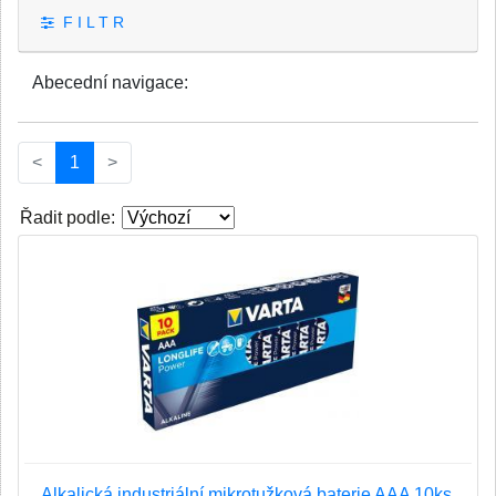
F I L T R
Abecední navigace:
(current)
<
1
>
Řadit podle:
Alkalická industriální mikrotužková baterie AAA 10ks