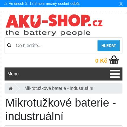
X
⚠️ Ve dnech 3.-12.8.není možný osobní odběr.
HLEDAT
0 Kč
Menu
Mikrotužkové baterie - industruální
Mikrotužkové baterie -
industruální