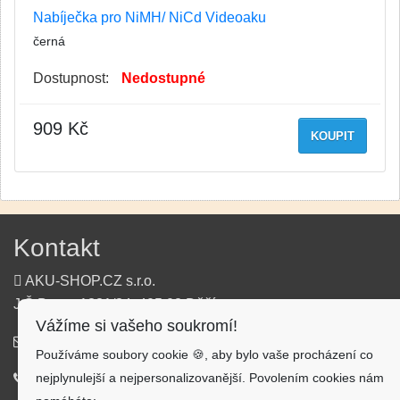
Nabíječka pro NiMH/ NiCd Videoaku
černá
Dostupnost:
Nedostupné
909 Kč
KOUPIT
Kontakt
AKU-SHOP.CZ s.r.o.
J.Š.Baara 1331/34, 405 02 Děčín
Vážíme si vašeho soukromí!
info@aku-shop.cz
Používáme soubory cookie 🍪, aby bylo vaše procházení co
nejplynulejší a nejpersonalizovanější. Povolením cookies nám
720 500 500