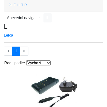
F I L T R
Abecední navigace:
L
L
Leica
(current)
<
1
>
Řadit podle: