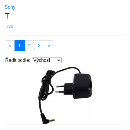
Sony
T
Tivoli
(current)
<
1
2
3
>
Řadit podle: