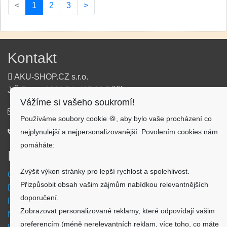
(current)
<
1
2
3
>
Kontakt
AKU-SHOP.CZ s.r.o.
J.Š.Baara 1331/34, 405 02 Děčín
Vážíme si vašeho soukromí!
info@aku-shop.cz
Používáme soubory cookie 🍪, aby bylo vaše procházení co
nejplynulejší a nejpersonalizovanější. Povolením cookies nám
720 500 500
pomáháte:
Informace
Zvýšit výkon stránky pro lepší rychlost a spolehlivost.
Obchodní podmínky
Přizpůsobit obsah vašim zájmům nabídkou relevantnějších
Doprava a platba
doporučení.
Reklamační formulář
Zobrazovat personalizované reklamy, které odpovídají vašim
Nastavení cookies
preferencím (méně nerelevantních reklam, více toho, co máte