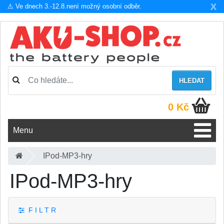
X
⚠️ Ve dnech 3.-12.8.není možný osobní odběr.
HLEDAT
0 Kč
Menu
IPod-MP3-hry
IPod-MP3-hry
F I L T R