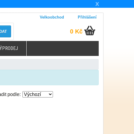
X
Velkoobchod
Přihlášení
0 Kč
DAT
ÝPRODEJ
dit podle: