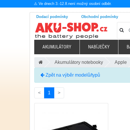
⚠️ Ve dnech 3.-12.8.není možný osobní odběr.
Dodací podmínky
Obchodní podmínky
AKUMULÁTORY
NABÍJEČKY
B
Akumulátory notebooky
Apple
Zpět na výběr modelů/typů
(current)
<
1
>