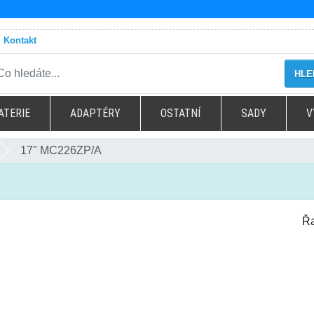
Kontakt
HLE
ATERIE
ADAPTÉRY
OSTATNÍ
SADY
V
17" MC226ZP/A
Řa