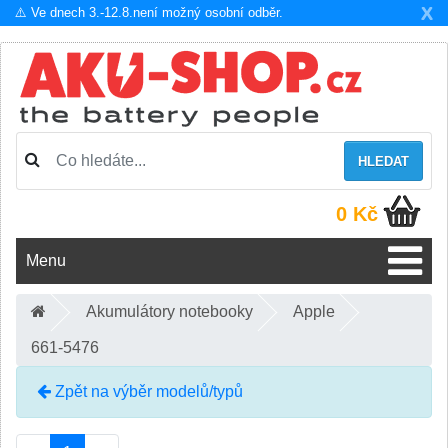
X
⚠️ Ve dnech 3.-12.8.není možný osobní odběr.
HLEDAT
0 Kč
Menu
Akumulátory notebooky
Apple
661-5476
Zpět na výběr modelů/typů