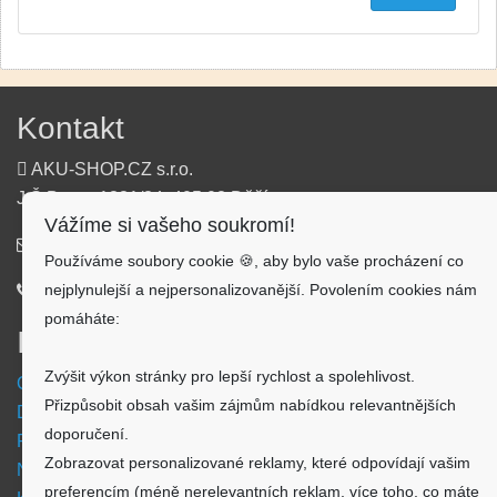
Kontakt
AKU-SHOP.CZ s.r.o.
J.Š.Baara 1331/34, 405 02 Děčín
Vážíme si vašeho soukromí!
info@aku-shop.cz
Používáme soubory cookie 🍪, aby bylo vaše procházení co
nejplynulejší a nejpersonalizovanější. Povolením cookies nám
720 500 500
pomáháte:
Informace
Zvýšit výkon stránky pro lepší rychlost a spolehlivost.
Obchodní podmínky
Přizpůsobit obsah vašim zájmům nabídkou relevantnějších
Doprava a platba
doporučení.
Reklamační formulář
Zobrazovat personalizované reklamy, které odpovídají vašim
Nastavení cookies
preferencím (méně nerelevantních reklam, více toho, co máte