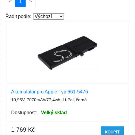
(current)
<
1
>
Řadit podle:
Akumulátor pro Apple Typ 661-5476
10,95V, 7070mAh/77,4wh, Li-Pol, černá
Dostupnost:
Velký sklad
1 769 Kč
KOUPIT