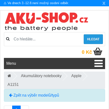
X
⚠️ Ve dnech 3.-12.8.není možný osobní odběr.
HLEDAT
0 Kč
Menu
Akumulátory notebooky
Apple
A1151
Zpět na výběr modelů/typů