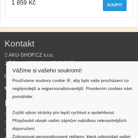
1 859 Kč
KOUPIT
Kontakt
AKU-SHOP.CZ s.r.o.
J.Š.Baara 1331/34, 405 02 Děčín
Vážíme si vašeho soukromí!
info@aku-shop.cz
Používáme soubory cookie 🍪, aby bylo vaše procházení co
nejplynulejší a nejpersonalizovanější. Povolením cookies nám
720 500 500
pomáháte:
Informace
Zvýšit výkon stránky pro lepší rychlost a spolehlivost.
Obchodní podmínky
Přizpůsobit obsah vašim zájmům nabídkou relevantnějších
Doprava a platba
doporučení.
Reklamační formulář
Zobrazovat personalizované reklamy, které odpovídají vašim