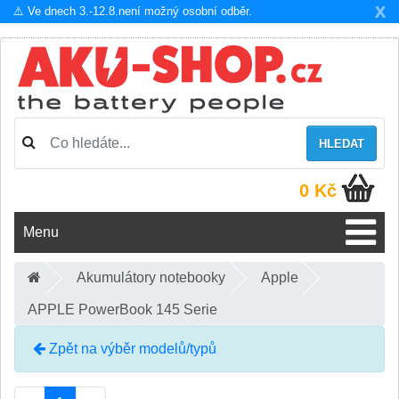
X
⚠️ Ve dnech 3.-12.8.není možný osobní odběr.
HLEDAT
0 Kč
Menu
Akumulátory notebooky
Apple
APPLE PowerBook 145 Serie
Zpět na výběr modelů/typů