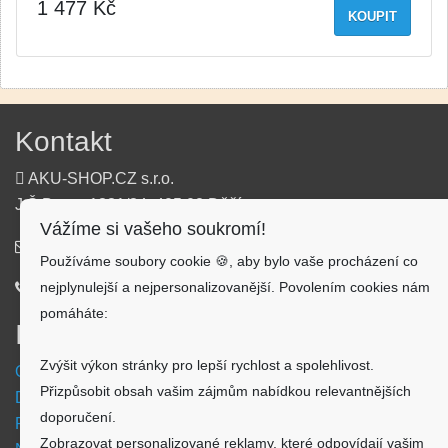
1 477 Kč
KOUPIT
Kontakt
AKU-SHOP.CZ s.r.o.
J.Š.Baara 1331/34, 405 02 Děčín
Vážíme si vašeho soukromí!
info@aku-shop.cz
Používáme soubory cookie 🍪, aby bylo vaše procházení co
nejplynulejší a nejpersonalizovanější. Povolením cookies nám
720 500 500
pomáháte:
Informace
Zvýšit výkon stránky pro lepší rychlost a spolehlivost.
Obchodní podmínky
Přizpůsobit obsah vašim zájmům nabídkou relevantnějších
Doprava a platba
doporučení.
Reklamační formulář
Zobrazovat personalizované reklamy, které odpovídají vašim