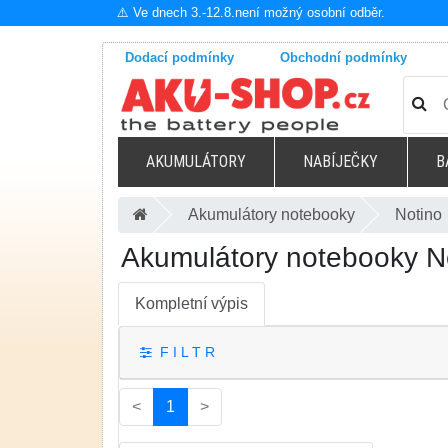
⚠️ Ve dnech 3.-12.8.není možný osobní odběr.
Dodací podmínky
Obchodní podmínky
AKUMULÁTORY
NABÍJEČKY
B
Akumulátory notebooky
Notino
Akumulátory notebooky N
Kompletní výpis
F I L T R
(current)
<
1
>