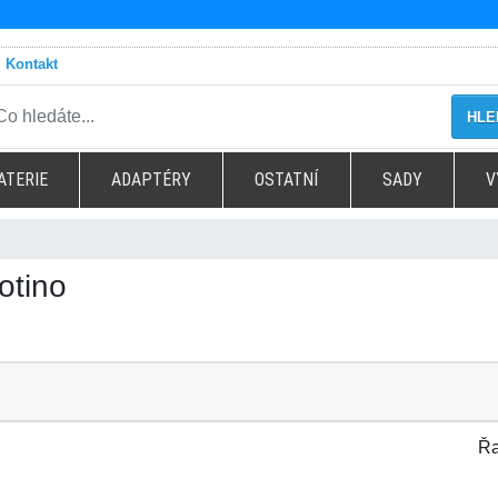
Kontakt
HLE
ATERIE
ADAPTÉRY
OSTATNÍ
SADY
V
otino
Řa