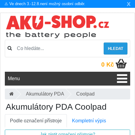
X
⚠️ Ve dnech 3.-12.8.není možný osobní odběr.
HLEDAT
0 Kč
Menu
Akumulátory PDA
Coolpad
Akumulátory PDA Coolpad
Podle označení přístroje
Kompletní výpis
Jak zjistit označení přístroje?