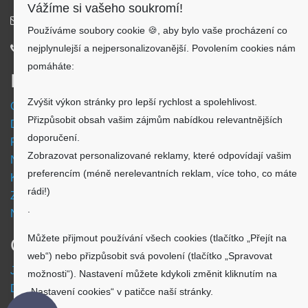
Vážíme si vašeho soukromí!
info@aku-shop.cz
Používáme soubory cookie 🍪, aby bylo vaše procházení co
nejplynulejší a nejpersonalizovanější. Povolením cookies nám
720 500 500
pomáháte:
Informace
Zvýšit výkon stránky pro lepší rychlost a spolehlivost.
Obchodní podmínky
Přizpůsobit obsah vašim zájmům nabídkou relevantnějších
Doprava a platba
doporučení.
Reklamační formulář
Zobrazovat personalizované reklamy, které odpovídají vašim
Nastavení cookies
preferencím (méně nerelevantních reklam, více toho, co máte
Kde nás najdete
rádi!)
Zpětný odběr vysloužilých elektrozařízení
.
Návod - akumulátory
Můžete přijmout používání všech cookies (tlačítko „Přejít na
O nákupu
web“) nebo přizpůsobit svá povolení (tlačítko „Spravovat
Jsme česká společnost
možnosti“). Nastavení můžete kdykoli změnit kliknutím na
Dostupnost zboží
„Nastavení cookies“ v patičce naší stránky.
O výrobci Powery