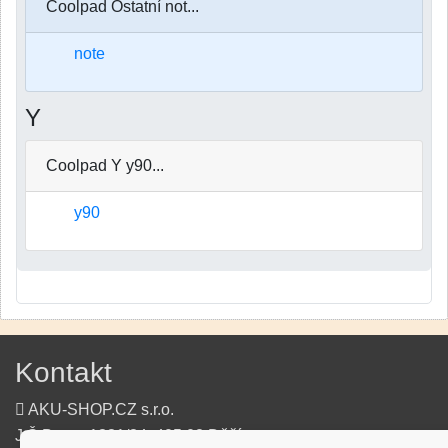
Coolpad Ostatní not...
note
Y
Coolpad Y y90...
y90
Kontakt
AKU-SHOP.CZ s.r.o.
J.Š.Baara 1331/34, 405 02 Děčín