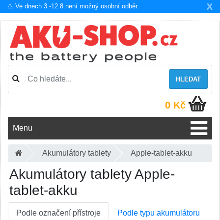
X
⚠️ Ve dnech 3.-12.8.není možný osobní odběr.
HLEDAT
0 Kč
Menu
Akumulátory tablety
Apple-tablet-akku
Akumulátory tablety Apple-
tablet-akku
Podle označení přístroje
Podle typu akumulátoru