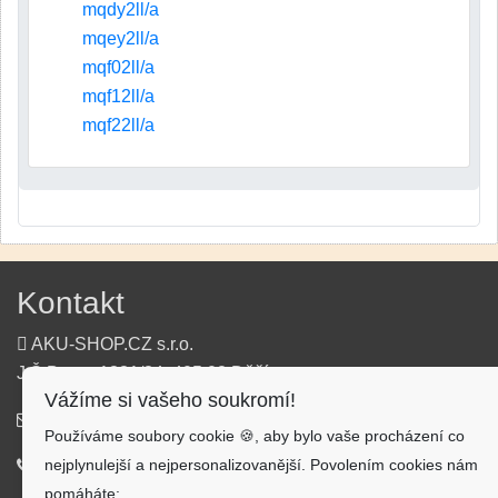
mqdy2ll/a
mqey2ll/a
mqf02ll/a
mqf12ll/a
mqf22ll/a
Kontakt
AKU-SHOP.CZ s.r.o.
J.Š.Baara 1331/34, 405 02 Děčín
Vážíme si vašeho soukromí!
info@aku-shop.cz
Používáme soubory cookie 🍪, aby bylo vaše procházení co
nejplynulejší a nejpersonalizovanější. Povolením cookies nám
720 500 500
pomáháte: