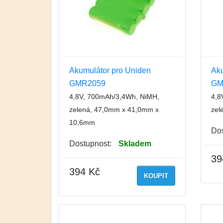
Akumulátor pro Uniden
Aku
GMR2059
GM
4,8V, 700mAh/3,4Wh, NiMH,
4,8
zelená, 47,0mm x 41,0mm x
zel
10,6mm
Dos
Dostupnost:
Skladem
39
394 Kč
KOUPIT