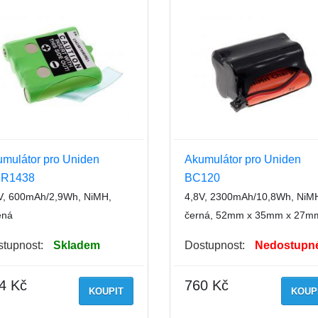
mulátor pro Uniden
Akumulátor pro Uniden
R1438
BC120
V, 600mAh/2,9Wh, NiMH,
4,8V, 2300mAh/10,8Wh, NiM
ená
černá, 52mm x 35mm x 27m
tupnost:
Skladem
Dostupnost:
Nedostupn
4 Kč
760 Kč
KOUPIT
KOUP