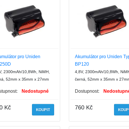
mulátor pro Uniden
Akumulátor pro Uniden Ty
250D
BP120
V, 2300mAh/10,8Wh, NiMH,
4,8V, 2300mAh/10,8Wh, NiM
ná, 52mm x 35mm x 27mm
černá, 52mm x 35mm x 27m
tupnost:
Nedostupné
Dostupnost:
Nedostupn
0 Kč
760 Kč
KOUPIT
KOUP