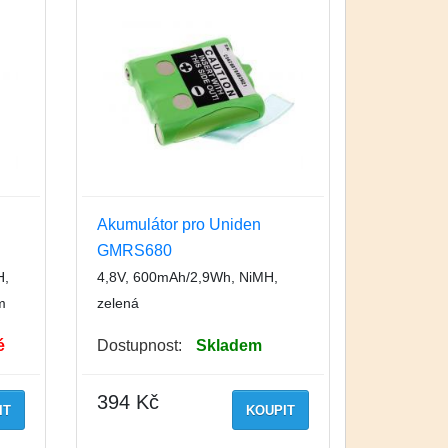
Akumulátor pro Uniden
GMRS680
H,
4,8V, 600mAh/2,9Wh, NiMH,
m
zelená
é
Dostupnost:
Skladem
394 Kč
IT
KOUPIT