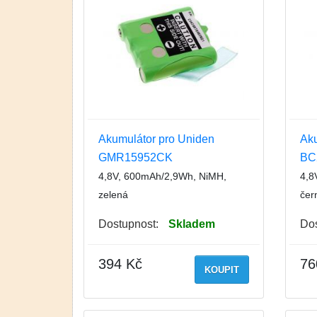
Akumulátor pro Uniden
Aku
GMR15952CK
BC
4,8V, 600mAh/2,9Wh, NiMH,
4,8
zelená
čer
Dostupnost:
Skladem
Dos
394 Kč
76
KOUPIT