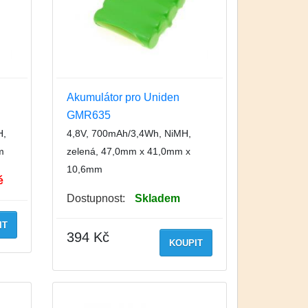
Akumulátor pro Uniden
GMR635
H,
4,8V, 700mAh/3,4Wh, NiMH,
m
zelená, 47,0mm x 41,0mm x
10,6mm
é
Dostupnost:
Skladem
IT
394 Kč
KOUPIT