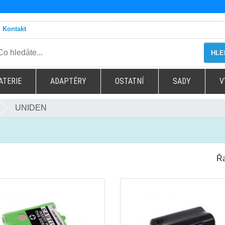
Kontakt
HLE
ATERIE
ADAPTÉRY
OSTATNÍ
SADY
V
UNIDEN
Řa