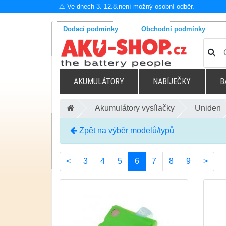
⚠️ Ve dnech 3.-12.8.není možný osobní odběr.
Dodací podmínky
Obchodní podmínky
AKUMULÁTORY
NABÍJEČKY
B
Akumulátory vysílačky
Uniden
Zpět na výběr modelů/typů
(current)
<
3
4
5
6
7
8
9
>