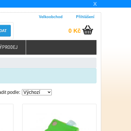
X
Velkoobchod
Přihlášení
0 Kč
DAT
ÝPRODEJ
dit podle: