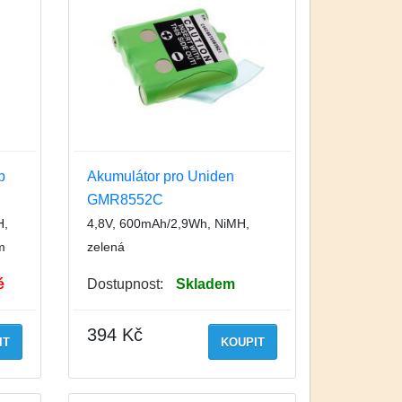
p
Akumulátor pro Uniden
GMR8552C
H,
4,8V, 600mAh/2,9Wh, NiMH,
m
zelená
é
Dostupnost:
Skladem
394 Kč
IT
KOUPIT