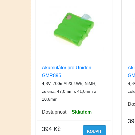
Akumulátor pro Uniden
Aku
GMR895
GM
4,8V, 700mAh/3,4Wh, NiMH,
4,8
zelená, 47,0mm x 41,0mm x
zel
10,6mm
Dos
Dostupnost:
Skladem
39
394 Kč
KOUPIT