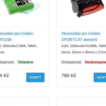
mulátor pro Uniden
Akumulátor pro Uniden
R1038
SPORTCAT skenerS
V, 600mAh/2,9Wh, NiMH,
4,8V, 2300mAh/10,8Wh, NiM
ená
černá, 52mm x 35mm x 27m
tupnost:
Skladem
Dostupnost:
Nedostupn
4 Kč
760 Kč
KOUPIT
KOUP