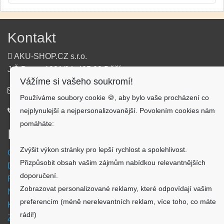
Kontakt
AKU-SHOP.CZ s.r.o.
J.Š.Baara 1331/34, 405 02 Děčín
Vážíme si vašeho soukromí!
info@aku-shop.cz
Používáme soubory cookie 🍪, aby bylo vaše procházení co
nejplynulejší a nejpersonalizovanější. Povolením cookies nám
720 500 500
pomáháte:
Informace
Zvýšit výkon stránky pro lepší rychlost a spolehlivost.
Obchodní podmínky
Přizpůsobit obsah vašim zájmům nabídkou relevantnějších
Doprava a platba
doporučení.
Reklamační formulář
Zobrazovat personalizované reklamy, které odpovídají vašim
Nastavení cookies
preferencím (méně nerelevantních reklam, více toho, co máte
Kde nás najdete
rádi!)
Zpětný odběr vysloužilých elektrozařízení