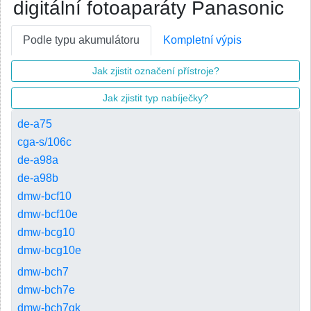
digitální fotoaparáty Panasonic
Podle typu akumulátoru
Kompletní výpis
Jak zjistit označení přístroje?
Jak zjistit typ nabíječky?
de-a75
cga-s/106c
de-a98a
de-a98b
dmw-bcf10
dmw-bcf10e
dmw-bcg10
dmw-bcg10e
dmw-bch7
dmw-bch7e
dmw-bch7gk