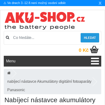
X
⚠️ Ve dnech 3.-12.8.není možný osobní odběr.
HLEDAT
0 Kč
Menu
nabíjecí nástavce Akumulátory digitální fotoaparáty
Panasonic
Nabíjecí nástavce akumulátory