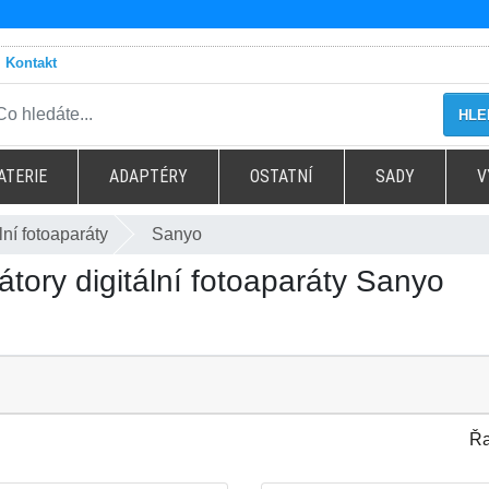
Kontakt
HLE
ATERIE
ADAPTÉRY
OSTATNÍ
SADY
V
lní fotoaparáty
Sanyo
tory digitální fotoaparáty Sanyo
Řa