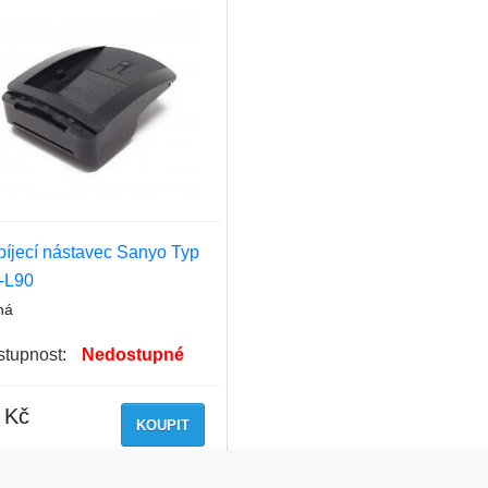
íjecí nástavec Sanyo Typ
-L90
ná
tupnost:
Nedostupné
 Kč
KOUPIT