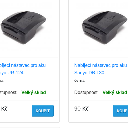
íjecí nástavec pro aku
Nabíjecí nástavec pro aku
nyo UR-124
Sanyo DB-L30
ná
černá
tupnost:
Velký sklad
Dostupnost:
Velký sklad
 Kč
90 Kč
KOUPIT
KOUP