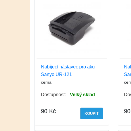
Nabíjecí nástavec pro aku
Nab
Sanyo UR-121
Sa
černá
čer
Dostupnost:
Velký sklad
Dos
90 Kč
90
KOUPIT