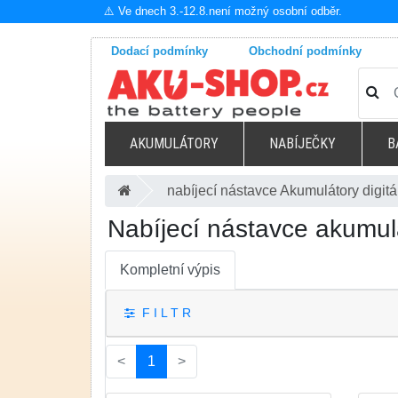
⚠️ Ve dnech 3.-12.8.není možný osobní odběr.
Dodací podmínky
Obchodní podmínky
AKUMULÁTORY
NABÍJEČKY
B
nabíjecí nástavce Akumulátory digitá
Nabíjecí nástavce akumulá
Kompletní výpis
F I L T R
(current)
<
1
>