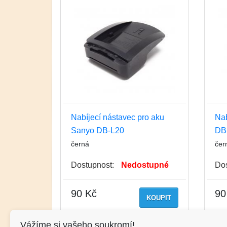
Nabíjecí nástavec pro aku
Nab
Sanyo DB-L20
DB
černá
čer
Dostupnost:
Nedostupné
Dos
90 Kč
90
KOUPIT
Vážíme si vašeho soukromí!