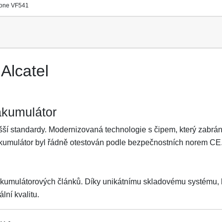
one VF541
Alcatel
akumulátor
ší standardy. Modernizovaná technologie s čipem, který zabrání 
Akumulátor byl řádně otestován podle bezpečnostních norem CE
akumulátorových článků. Díky unikátnímu skladovému systému, kt
lní kvalitu.