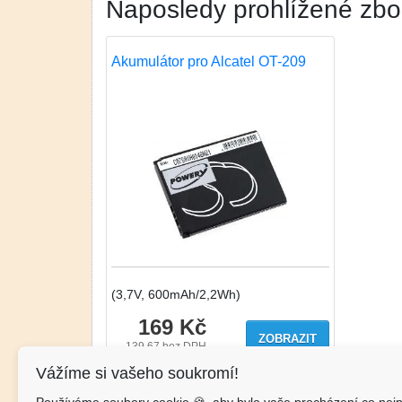
Naposledy prohlížené zbo
Akumulátor pro Alcatel OT-209
(3,7V, 600mAh/2,2Wh)
169 Kč
ZOBRAZIT
139.67
bez DPH
Vážíme si vašeho soukromí!