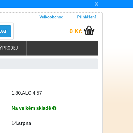
X
Velkoobchod
Přihlášení
0 Kč
DAT
ÝPRODEJ
1.80.ALC.4.57
Na velkém skladě
14.srpna