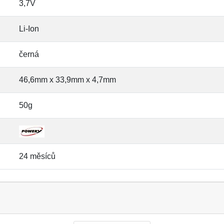
3,7V
Li-Ion
černá
46,6mm x 33,9mm x 4,7mm
50g
24 měsíců