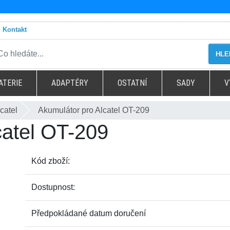
Kontakt
HLE
ATERIE
ADAPTÉRY
OSTATNÍ
SADY
V
catel
Akumulátor pro Alcatel OT-209
catel OT-209
Kód zboží:
Dostupnost:
Předpokládané datum doručení