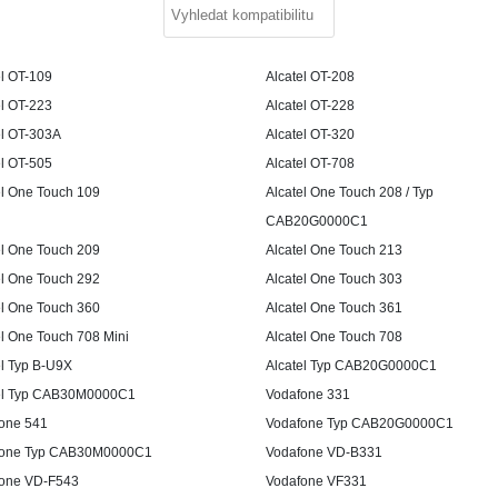
el OT-109
Alcatel OT-208
el OT-223
Alcatel OT-228
el OT-303A
Alcatel OT-320
el OT-505
Alcatel OT-708
el One Touch 109
Alcatel One Touch 208 / Typ
CAB20G0000C1
el One Touch 209
Alcatel One Touch 213
el One Touch 292
Alcatel One Touch 303
el One Touch 360
Alcatel One Touch 361
el One Touch 708 Mini
Alcatel One Touch 708
el Typ B-U9X
Alcatel Typ CAB20G0000C1
el Typ CAB30M0000C1
Vodafone 331
one 541
Vodafone Typ CAB20G0000C1
fone Typ CAB30M0000C1
Vodafone VD-B331
one VD-F543
Vodafone VF331