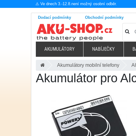
⚠️ Ve dnech 3.-12.8.není možný osobní odběr.
Dodací podmínky
Obchodní podmínky
AKUMULÁTORY
NABÍJEČKY
B
Akumulátory mobilní telefony
Al
Akumulátor pro Al