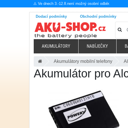
⚠️ Ve dnech 3.-12.8.není možný osobní odběr.
Dodací podmínky
Obchodní podmínky
AKUMULÁTORY
NABÍJEČKY
B
Akumulátory mobilní telefony
Al
Akumulátor pro Al