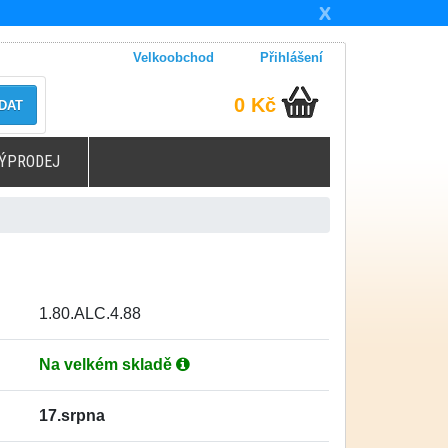
X
Velkoobchod
Přihlášení
0 Kč
DAT
ÝPRODEJ
1.80.ALC.4.88
Na velkém skladě
17.srpna