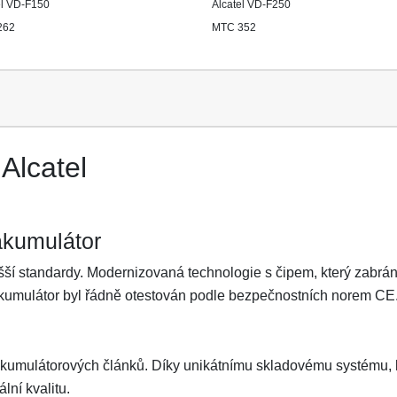
el VD-F150
Alcatel VD-F250
262
MTC 352
Alcatel
akumulátor
ší standardy. Modernizovaná technologie s čipem, který zabrání 
Akumulátor byl řádně otestován podle bezpečnostních norem CE
akumulátorových článků. Díky unikátnímu skladovému systému, kt
lní kvalitu.