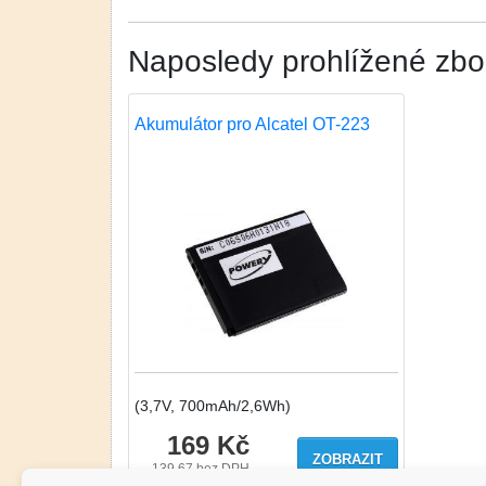
Naposledy prohlížené zbo
Akumulátor pro Alcatel OT-223
(3,7V, 700mAh/2,6Wh)
169 Kč
ZOBRAZIT
139.67
bez DPH