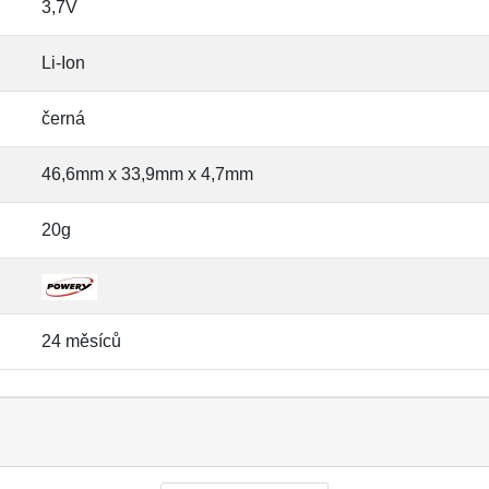
3,7V
Li-Ion
černá
46,6mm x 33,9mm x 4,7mm
20g
24 měsíců