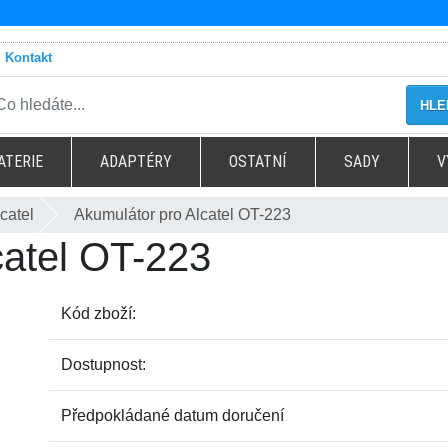
Kontakt
HLE
ATERIE
ADAPTÉRY
OSTATNÍ
SADY
V
catel
Akumulátor pro Alcatel OT-223
catel OT-223
Kód zboží:
Dostupnost:
Předpokládané datum doručení