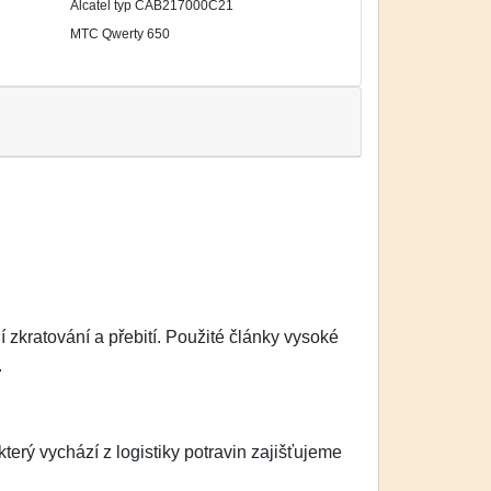
Alcatel typ CAB217000C21
MTC Qwerty 650
zkratování a přebití. Použité články vysoké
.
erý vychází z logistiky potravin zajišťujeme