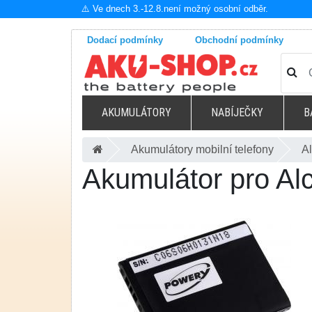
⚠️ Ve dnech 3.-12.8.není možný osobní odběr.
Dodací podmínky
Obchodní podmínky
AKUMULÁTORY
NABÍJEČKY
B
Akumulátory mobilní telefony
Al
Akumulátor pro Al