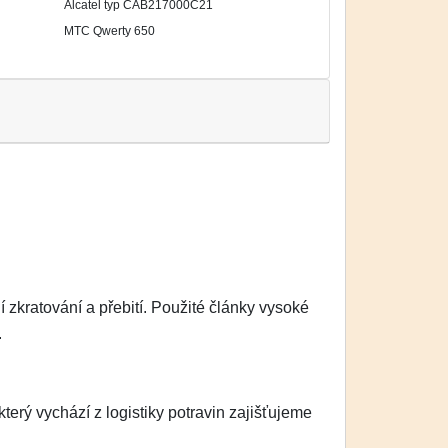
Alcatel typ CAB217000C21
MTC Qwerty 650
zkratování a přebití. Použité články vysoké
.
erý vychází z logistiky potravin zajišťujeme