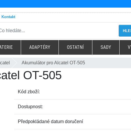
Kontakt
HLE
ATERIE
ADAPTÉRY
OSTATNÍ
SADY
V
catel
Akumulátor pro Alcatel OT-505
catel OT-505
Kód zboží:
Dostupnost:
Předpokládané datum doručení