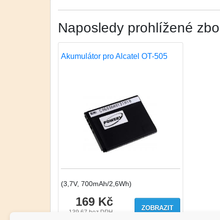
Naposledy prohlížené zbo
Akumulátor pro Alcatel OT-505
(3,7V, 700mAh/2,6Wh)
169 Kč
ZOBRAZIT
139.67
bez DPH