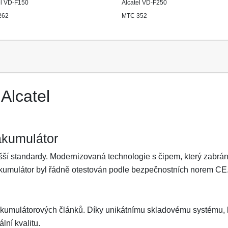
el VD-F150
Alcatel VD-F250
262
MTC 352
Alcatel
akumulátor
ší standardy. Modernizovaná technologie s čipem, který zabrání 
Akumulátor byl řádně otestován podle bezpečnostních norem CE
akumulátorových článků. Díky unikátnímu skladovému systému, kt
lní kvalitu.