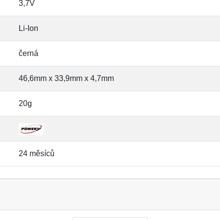
3,7V
Li-Ion
černá
46,6mm x 33,9mm x 4,7mm
20g
24 měsíců