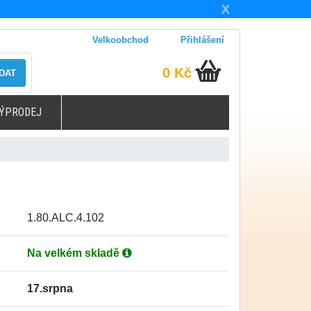
X
Velkoobchod
Přihlášení
0 Kč
DAT
ÝPRODEJ
1.80.ALC.4.102
Na velkém skladě
17.srpna