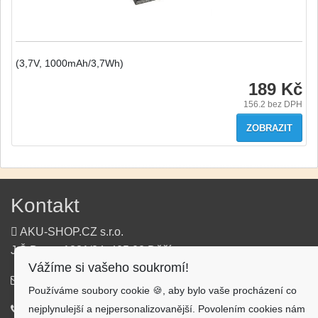
(3,7V, 1000mAh/3,7Wh)
189 Kč
156.2
bez DPH
ZOBRAZIT
Kontakt
AKU-SHOP.CZ s.r.o.
J.Š.Baara 1331/34, 405 02 Děčín
Vážíme si vašeho soukromí!
info@aku-shop.cz
Používáme soubory cookie 🍪, aby bylo vaše procházení co
nejplynulejší a nejpersonalizovanější. Povolením cookies nám
720 500 500