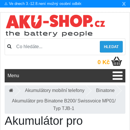
X
⚠️ Ve dnech 3.-12.8.není možný osobní odběr.
HLEDAT
0 Kč
Menu
Akumulátory mobilní telefony
Binatone
Akumulátor pro Binatone B200/ Swissvoice MP01/
Typ TJB-1
Akumulátor pro