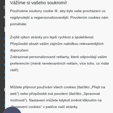
Vážíme si vašeho soukromí!
info@aku-shop.cz
Používáme soubory cookie 🍪, aby bylo vaše procházení co
nejplynulejší a nejpersonalizovanější. Povolením cookies nám
720 500 500
pomáháte:
Informace
Zvýšit výkon stránky pro lepší rychlost a spolehlivost.
Obchodní podmínky
Přizpůsobit obsah vašim zájmům nabídkou relevantnějších
Doprava a platba
doporučení.
Reklamační formulář
Zobrazovat personalizované reklamy, které odpovídají vašim
Nastavení cookies
preferencím (méně nerelevantních reklam, více toho, co máte
Kde nás najdete
rádi!)
Zpětný odběr vysloužilých elektrozařízení
.
Návod - akumulátory
Můžete přijmout používání všech cookies (tlačítko „Přejít na
O nákupu
web“) nebo přizpůsobit svá povolení (tlačítko „Spravovat
Jsme česká společnost
možnosti“). Nastavení můžete kdykoli změnit kliknutím na
Dostupnost zboží
„Nastavení cookies“ v patičce naší stránky.
O výrobci Powery