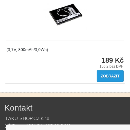
(3,7V, 800mAh/3,0Wh)
189 Kč
156.2
bez DPH
ZOBRAZIT
Kontakt
AKU-SHOP.CZ s.r.o.
J.Š.Baara 1331/34, 405 02 Děčín