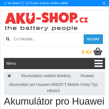
X
⚠️ Ve dnech 3.-12.8.není možný osobní odběr.
HLEDAT
0 Kč
Menu
Akumulátory mobilní telefony
Huawei
Akumulátor pro Huawei G6620/ T-Mobile Unity/ Typ
HB4A3
Akumulátor pro Huawei