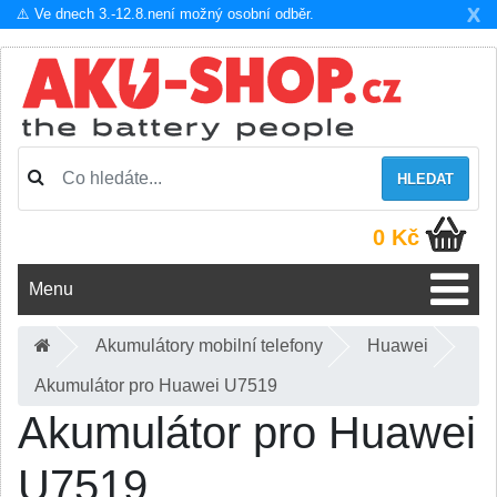
X
⚠️ Ve dnech 3.-12.8.není možný osobní odběr.
HLEDAT
0 Kč
Menu
Akumulátory mobilní telefony
Huawei
Akumulátor pro Huawei U7519
Akumulátor pro Huawei
U7519