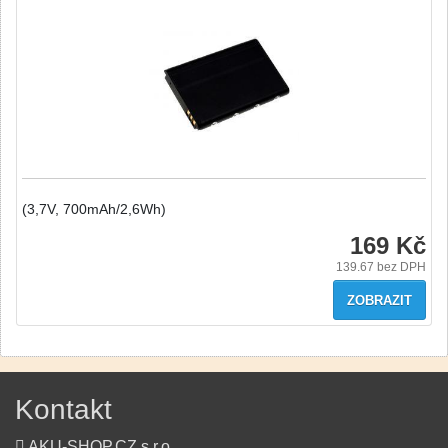
(3,7V, 700mAh/2,6Wh)
169 Kč
139.67
bez DPH
ZOBRAZIT
Kontakt
AKU-SHOP.CZ s.r.o.