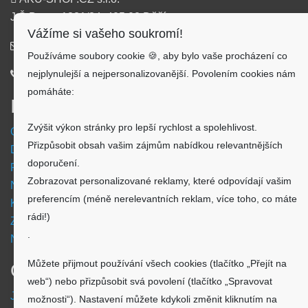
J.Š.Baara 1331/34, 405 02 Děčín
Vážíme si vašeho soukromí!
info@aku-shop.cz
Používáme soubory cookie 🍪, aby bylo vaše procházení co
nejplynulejší a nejpersonalizovanější. Povolením cookies nám
720 500 500
pomáháte:
Informace
Zvýšit výkon stránky pro lepší rychlost a spolehlivost.
Obchodní podmínky
Přizpůsobit obsah vašim zájmům nabídkou relevantnějších
Doprava a platba
doporučení.
Reklamační formulář
Zobrazovat personalizované reklamy, které odpovídají vašim
Nastavení cookies
preferencím (méně nerelevantních reklam, více toho, co máte
Kde nás najdete
rádi!)
Zpětný odběr vysloužilých elektrozařízení
.
Návod - akumulátory
Můžete přijmout používání všech cookies (tlačítko „Přejít na
O nákupu
web“) nebo přizpůsobit svá povolení (tlačítko „Spravovat
Jsme česká společnost
možnosti“). Nastavení můžete kdykoli změnit kliknutím na