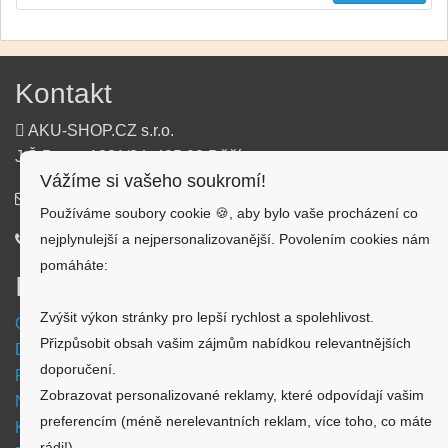
Kontakt
AKU-SHOP.CZ s.r.o.
J.Š.Baara 1331/34, 405 02 Děčín
Vážíme si vašeho soukromí!
info@aku-shop.cz
Používáme soubory cookie 🍪, aby bylo vaše procházení co
nejplynulejší a nejpersonalizovanější. Povolením cookies nám
720 500 500
pomáháte:
Informace
Zvýšit výkon stránky pro lepší rychlost a spolehlivost.
Obchodní podmínky
Přizpůsobit obsah vašim zájmům nabídkou relevantnějších
Doprava a platba
doporučení.
Reklamační formulář
Zobrazovat personalizované reklamy, které odpovídají vašim
Nastavení cookies
preferencím (méně nerelevantních reklam, více toho, co máte
Kde nás najdete
rádi!)