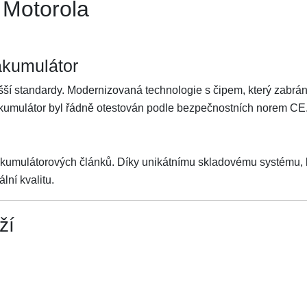
 Motorola
akumulátor
ší standardy. Modernizovaná technologie s čipem, který zabrání 
Akumulátor byl řádně otestován podle bezpečnostních norem CE
akumulátorových článků. Díky unikátnímu skladovému systému, kt
lní kvalitu.
ží