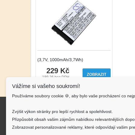
(3,7V, 1000mAh/3,7Wh)
229 Kč
ZOBRAZIT
189.26
bez DPH
Vážíme si vašeho soukromí!
Používáme soubory cookie 🍪, aby bylo vaše procházení co nejp
Kon
Zvýšit výkon stránky pro lepší rychlost a spolehlivost.
AKU-
Přizpůsobit obsah vašim zájmům nabídkou relevantnějších dopo
J.Š.Ba
Zobrazovat personalizované reklamy, které odpovídají vašim pre