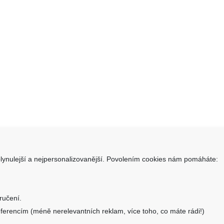
lynulejší a nejpersonalizovanější. Povolením cookies nám pomáháte:
takt
Informace
SHOP.CZ s.r.o.
Obchodní podmínky
ručení.
ara 1331/34, 405 02 Děčín
Doprava a platba
ferencím (méně nerelevantních reklam, více toho, co máte rádi!)
Reklamační formulář