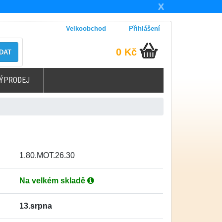
X
Velkoobchod
Přihlášení
0 Kč
DAT
ÝPRODEJ
1.80.MOT.26.30
Na velkém skladě
13.srpna