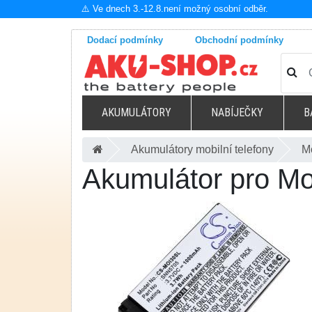
⚠️ Ve dnech 3.-12.8.není možný osobní odběr.
Dodací podmínky
Obchodní podmínky
AKUMULÁTORY
NABÍJEČKY
B
Akumulátory mobilní telefony
M
Akumulátor pro Mo