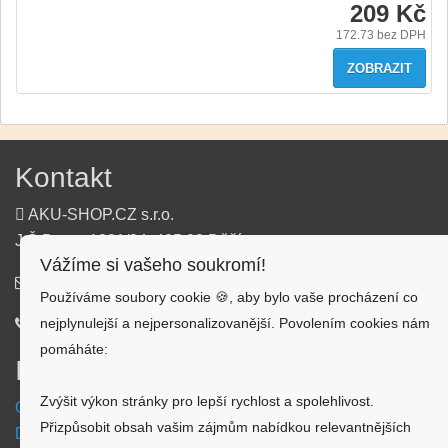
209 Kč
172.73
bez DPH
ZOBRAZIT
Kontakt
AKU-SHOP.CZ s.r.o.
J.Š.Baara 1331/34, 405 02 Děčín
Vážíme si vašeho soukromí!
info@aku-shop.cz
Používáme soubory cookie 🍪, aby bylo vaše procházení co
nejplynulejší a nejpersonalizovanější. Povolením cookies nám
720 500 500
pomáháte:
Informace
Zvýšit výkon stránky pro lepší rychlost a spolehlivost.
Obchodní podmínky
Přizpůsobit obsah vašim zájmům nabídkou relevantnějších
Doprava a platba