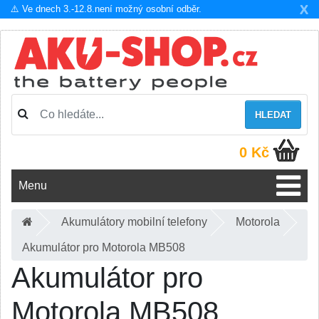
X
⚠️ Ve dnech 3.-12.8.není možný osobní odběr.
HLEDAT
0 Kč
Menu
Akumulátory mobilní telefony
Motorola
Akumulátor pro Motorola MB508
Akumulátor pro
Motorola MB508