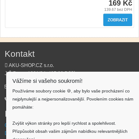
169 Kč
139.67
bez DPH
ZOBRAZIT
Kontakt
AKU-SHOP.CZ s.r.o.
J.Š.Baara 1331/34, 405 02 Děčín
Vážíme si vašeho soukromí!
info@aku-shop.cz
Používáme soubory cookie 🍪, aby bylo vaše procházení co
nejplynulejší a nejpersonalizovanější. Povolením cookies nám
720 500 500
pomáháte:
Informace
Zvýšit výkon stránky pro lepší rychlost a spolehlivost.
Obchodní podmínky
Přizpůsobit obsah vašim zájmům nabídkou relevantnějších
Doprava a platba