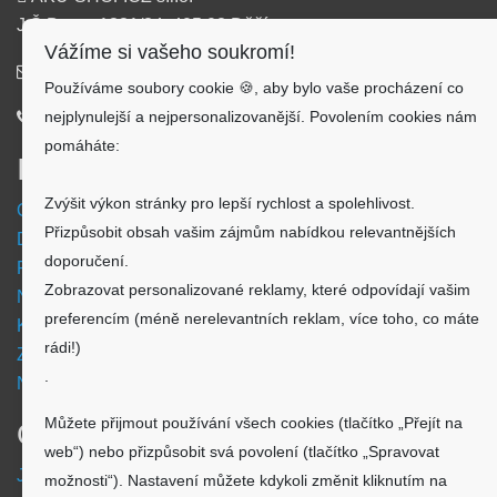
J.Š.Baara 1331/34, 405 02 Děčín
Vážíme si vašeho soukromí!
info@aku-shop.cz
Používáme soubory cookie 🍪, aby bylo vaše procházení co
nejplynulejší a nejpersonalizovanější. Povolením cookies nám
720 500 500
pomáháte:
Informace
Zvýšit výkon stránky pro lepší rychlost a spolehlivost.
Obchodní podmínky
Přizpůsobit obsah vašim zájmům nabídkou relevantnějších
Doprava a platba
doporučení.
Reklamační formulář
Zobrazovat personalizované reklamy, které odpovídají vašim
Nastavení cookies
preferencím (méně nerelevantních reklam, více toho, co máte
Kde nás najdete
rádi!)
Zpětný odběr vysloužilých elektrozařízení
.
Návod - akumulátory
Můžete přijmout používání všech cookies (tlačítko „Přejít na
O nákupu
web“) nebo přizpůsobit svá povolení (tlačítko „Spravovat
Jsme česká společnost
možnosti“). Nastavení můžete kdykoli změnit kliknutím na