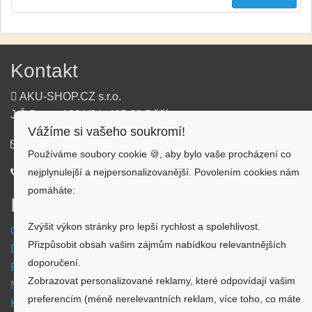
Kontakt
AKU-SHOP.CZ s.r.o.
J.Š.Baara 1331/34, 405 02 Děčín
Vážíme si vašeho soukromí!
info@aku-shop.cz
Používáme soubory cookie 🍪, aby bylo vaše procházení co
nejplynulejší a nejpersonalizovanější. Povolením cookies nám
720 500 500
pomáháte:
Informace
Zvýšit výkon stránky pro lepší rychlost a spolehlivost.
Obchodní podmínky
Přizpůsobit obsah vašim zájmům nabídkou relevantnějších
Doprava a platba
doporučení.
Reklamační formulář
Zobrazovat personalizované reklamy, které odpovídají vašim
Nastavení cookies
preferencím (méně nerelevantních reklam, více toho, co máte
Kde nás najdete