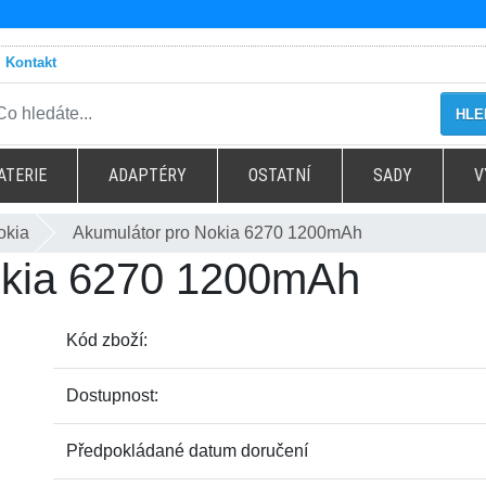
Kontakt
HLE
ATERIE
ADAPTÉRY
OSTATNÍ
SADY
V
okia
Akumulátor pro Nokia 6270 1200mAh
okia 6270 1200mAh
Kód zboží:
Dostupnost:
Předpokládané datum doručení