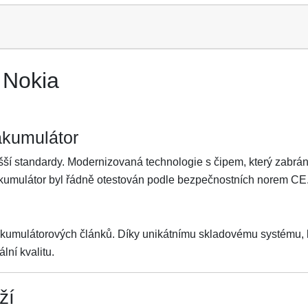
 Nokia
akumulátor
ší standardy. Modernizovaná technologie s čipem, který zabrání 
Akumulátor byl řádně otestován podle bezpečnostních norem CE
akumulátorových článků. Díky unikátnímu skladovému systému, kt
lní kvalitu.
ží