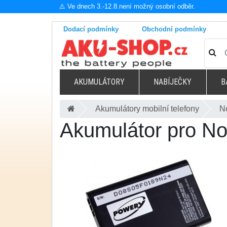
⚠️ Ve dnech 3.-12.8.není možný osobní odběr.
Dodací podmínky
Obchodní podmínky
AKUMULÁTORY
NABÍJEČKY
B
Akumulátory mobilní telefony
N
Akumulátor pro N