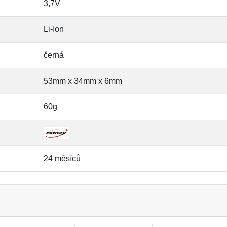
3,7V
Li-Ion
černá
53mm x 34mm x 6mm
60g
24 měsíců