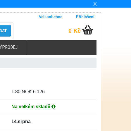
X
Velkoobchod
Přihlášení
0 Kč
DAT
ÝPRODEJ
1.80.NOK.6.126
Na velkém skladě
14.srpna