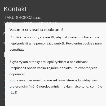
Kontakt
AKU-SHOP.CZ s.r.o.
J.Š.Baara 1331/34, 405 02 Děčín
Vážíme si vašeho soukromí!
info@aku-shop.cz
Používáme soubory cookie 🍪, aby bylo vaše procházení co
nejplynulejší a nejpersonalizovanější. Povolením cookies nám
720 500 500
pomáháte:
Informace
Zvýšit výkon stránky pro lepší rychlost a spolehlivost.
Obchodní podmínky
Přizpůsobit obsah vašim zájmům nabídkou relevantnějších
Doprava a platba
doporučení.
Reklamační formulář
Zobrazovat personalizované reklamy, které odpovídají vašim
Nastavení cookies
preferencím (méně nerelevantních reklam, více toho, co máte
Kde nás najdete
rádi!)
Zpětný odběr vysloužilých elektrozařízení
.
Návod - akumulátory