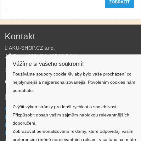
ZOBRAZIT
Kontakt
AKU-SHOP.CZ s.r.o.
J.Š.Baara 1331/34, 405 02 Děčín
Vážíme si vašeho soukromí!
info@aku-shop.cz
Používáme soubory cookie 🍪, aby bylo vaše procházení co
nejplynulejší a nejpersonalizovanější. Povolením cookies nám
720 500 500
pomáháte:
Informace
Zvýšit výkon stránky pro lepší rychlost a spolehlivost.
Obchodní podmínky
Přizpůsobit obsah vašim zájmům nabídkou relevantnějších
Doprava a platba
doporučení.
Reklamační formulář
Zobrazovat personalizované reklamy, které odpovídají vašim
Nastavení cookies
preferencím (méně nerelevantních reklam, více toho, co máte