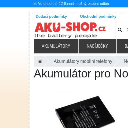
⚠️ Ve dnech 3.-12.8.není možný osobní odběr.
Dodací podmínky
Obchodní podmínky
AKUMULÁTORY
NABÍJEČKY
B
Akumulátory mobilní telefony
N
Akumulátor pro No