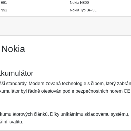
 E61
Nokia N800
 N92
Nokia Typ BP-5L
 Nokia
akumulátor
ší standardy. Modernizovaná technologie s čipem, který zabrání 
Akumulátor byl řádně otestován podle bezpečnostních norem CE
akumulátorových článků. Díky unikátnímu skladovému systému, kt
lní kvalitu.