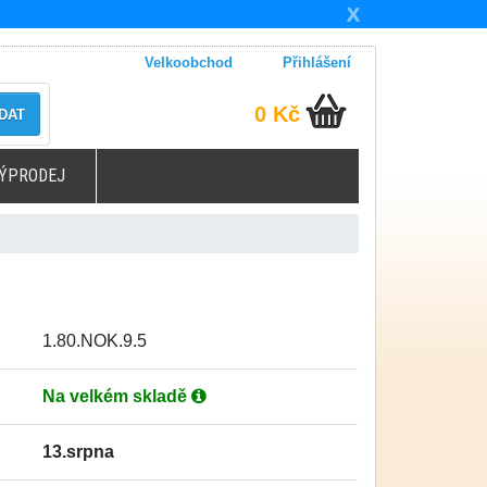
X
Velkoobchod
Přihlášení
0 Kč
DAT
ÝPRODEJ
1.80.NOK.9.5
Na velkém skladě
13.srpna