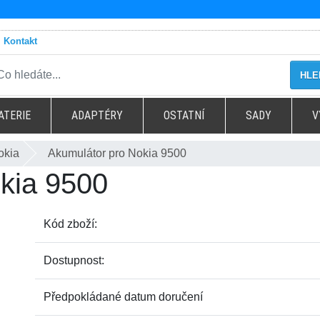
Kontakt
HLE
ATERIE
ADAPTÉRY
OSTATNÍ
SADY
V
okia
Akumulátor pro Nokia 9500
kia 9500
Kód zboží:
Dostupnost:
Předpokládané datum doručení