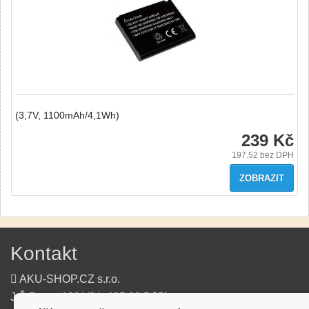
(3,7V, 1100mAh/4,1Wh)
239 Kč
197.52
bez DPH
ZOBRAZIT
Kontakt
AKU-SHOP.CZ s.r.o.
J.Š.Baara 1331/34, 405 02 Děčín