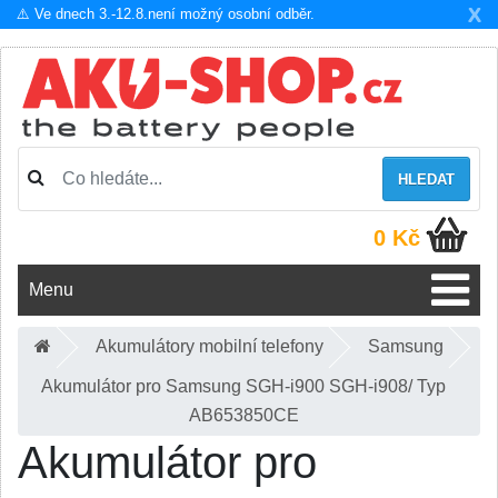
X
⚠️ Ve dnech 3.-12.8.není možný osobní odběr.
HLEDAT
0 Kč
Menu
Akumulátory mobilní telefony
Samsung
Akumulátor pro Samsung SGH-i900 SGH-i908/ Typ
AB653850CE
Akumulátor pro