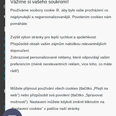
Vážíme si vašeho soukromí!
info@aku-shop.cz
Používáme soubory cookie 🍪, aby bylo vaše procházení co
nejplynulejší a nejpersonalizovanější. Povolením cookies nám
720 500 500
pomáháte:
Informace
Zvýšit výkon stránky pro lepší rychlost a spolehlivost.
Obchodní podmínky
Přizpůsobit obsah vašim zájmům nabídkou relevantnějších
Doprava a platba
doporučení.
Reklamační formulář
Zobrazovat personalizované reklamy, které odpovídají vašim
Nastavení cookies
preferencím (méně nerelevantních reklam, více toho, co máte
Kde nás najdete
rádi!)
Zpětný odběr vysloužilých elektrozařízení
.
Návod - akumulátory
Můžete přijmout používání všech cookies (tlačítko „Přejít na
O nákupu
web“) nebo přizpůsobit svá povolení (tlačítko „Spravovat
Jsme česká společnost
možnosti“). Nastavení můžete kdykoli změnit kliknutím na
Dostupnost zboží
„Nastavení cookies“ v patičce naší stránky.
O výrobci Powery