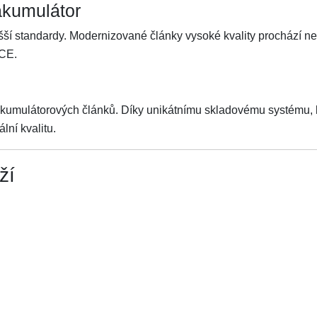
akumulátor
šší standardy. Modernizované články vysoké kvality prochází n
 CE.
akumulátorových článků. Díky unikátnímu skladovému systému, kt
lní kvalitu.
ží