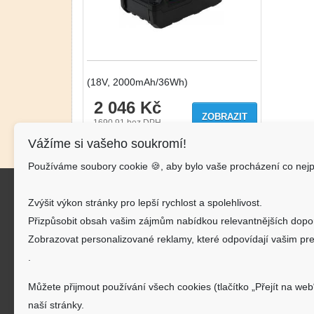
(18V, 2000mAh/36Wh)
2 046 Kč
ZOBRAZIT
1690.91
bez DPH
Vážíme si vašeho soukromí!
Používáme soubory cookie 🍪, aby bylo vaše procházení co nejp
Kon
Zvýšit výkon stránky pro lepší rychlost a spolehlivost.
AKU-
Přizpůsobit obsah vašim zájmům nabídkou relevantnějších dopo
J.Š.Ba
Zobrazovat personalizované reklamy, které odpovídají vašim pre
.
inf
Můžete přijmout používání všech cookies (tlačítko „Přejít na web
720
naší stránky.