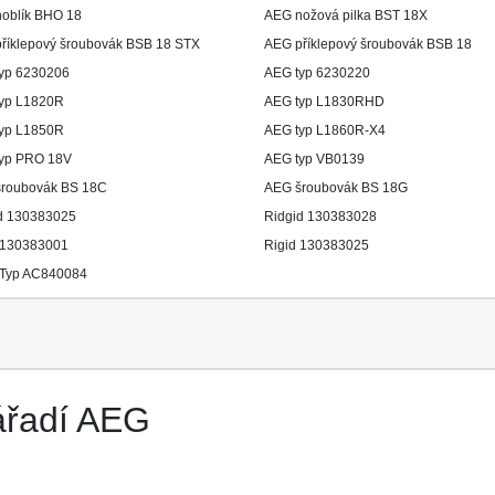
oblík BHO 18
AEG nožová pilka BST 18X
říklepový šroubovák BSB 18 STX
AEG příklepový šroubovák BSB 18
yp 6230206
AEG typ 6230220
yp L1820R
AEG typ L1830RHD
yp L1850R
AEG typ L1860R-X4
yp PRO 18V
AEG typ VB0139
roubovák BS 18C
AEG šroubovák BS 18G
d 130383025
Ridgid 130383028
 130383001
Rigid 130383025
 Typ AC840084
ářadí AEG