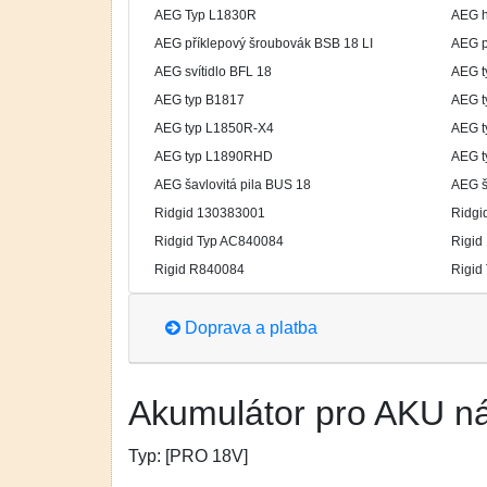
AEG Typ L1830R
AEG h
AEG příklepový šroubovák BSB 18 LI
AEG p
AEG svítidlo BFL 18
AEG t
AEG typ B1817
AEG t
AEG typ L1850R-X4
AEG t
AEG typ L1890RHD
AEG t
AEG šavlovitá pila BUS 18
AEG š
Ridgid 130383001
Ridgi
Ridgid Typ AC840084
Rigid
Rigid R840084
Rigid
Doprava a platba
Akumulátor pro AKU n
Typ:
[PRO 18V]