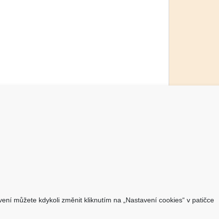
O nákupu
Jsme česká společnost
Dostupnost zboží
O výrobci Powery
Jak hledat - podle označení
avení můžete kdykoli změnit kliknutím na „Nastavení cookies“ v patičce
přístroje
Jak hledat - podle typu