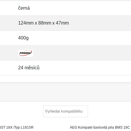
černá
124mm x 88mm x 47mm
400g
24 měsíců
ST 18X /Typ L1815R
AEG Kompakt-šavlovitá pila BMS 18C