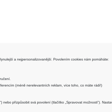
lynulejší a nejpersonalizovanější. Povolením cookies nám pomáháte:
takt
Informace
SHOP.CZ s.r.o.
Obchodní podmínky
ručení.
ara 1331/34, 405 02 Děčín
Doprava a platba
ferencím (méně nerelevantních reklam, více toho, co máte rádi!)
Reklamační formulář
o@aku-shop.cz
Nastavení cookies
“) nebo přizpůsobit svá povolení (tlačítko „Spravovat možnosti“). Nast
Kde nás najdete
 500 500
Zpětný odběr vysloužilých