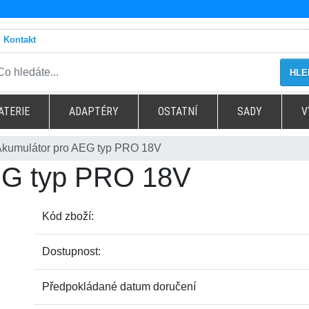
Kontakt
HLE
ATERIE
ADAPTÉRY
OSTATNÍ
SADY
V
Akumulátor pro AEG typ PRO 18V
EG typ PRO 18V
Kód zboží:
Dostupnost:
Předpokládané datum doručení