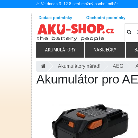
⚠️ Ve dnech 3.-12.8.není možný osobní odběr.
Dodací podmínky
Obchodní podmínky
AKUMULÁTORY
NABÍJEČKY
B
Akumulátory nářadí
AEG
Akumulátor pro A