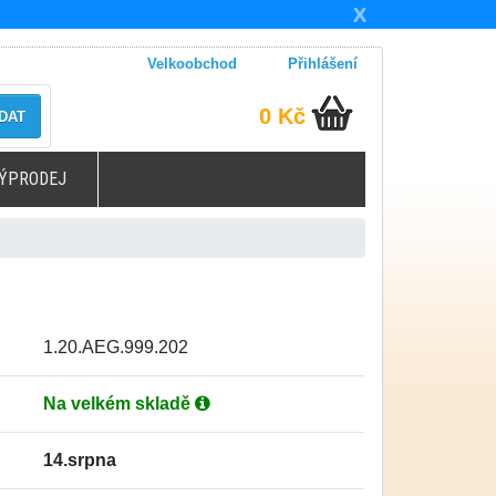
X
Velkoobchod
Přihlášení
0 Kč
DAT
ÝPRODEJ
1.20.AEG.999.202
Na velkém skladě
14.srpna