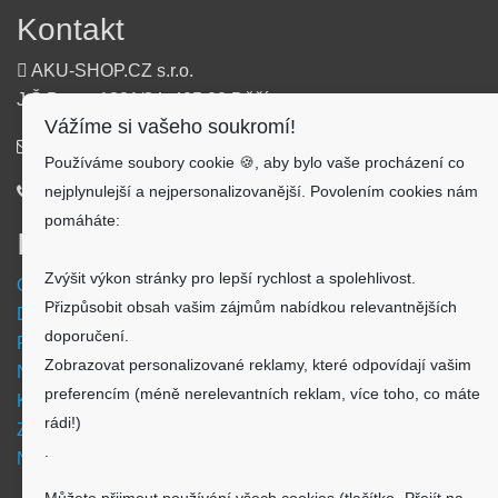
Kontakt
AKU-SHOP.CZ s.r.o.
J.Š.Baara 1331/34, 405 02 Děčín
Vážíme si vašeho soukromí!
info@aku-shop.cz
Používáme soubory cookie 🍪, aby bylo vaše procházení co
nejplynulejší a nejpersonalizovanější. Povolením cookies nám
720 500 500
pomáháte:
Informace
Zvýšit výkon stránky pro lepší rychlost a spolehlivost.
Obchodní podmínky
Přizpůsobit obsah vašim zájmům nabídkou relevantnějších
Doprava a platba
doporučení.
Reklamační formulář
Zobrazovat personalizované reklamy, které odpovídají vašim
Nastavení cookies
preferencím (méně nerelevantních reklam, více toho, co máte
Kde nás najdete
rádi!)
Zpětný odběr vysloužilých elektrozařízení
.
Návod - akumulátory