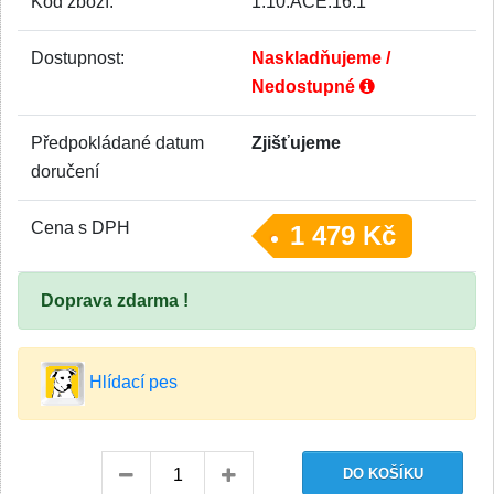
Kód zboží:
1.10.ACE.16.1
Dostupnost:
Naskladňujeme /
Nedostupné
Předpokládané datum
Zjišťujeme
doručení
Cena s DPH
1 479 Kč
Doprava zdarma !
Hlídací pes