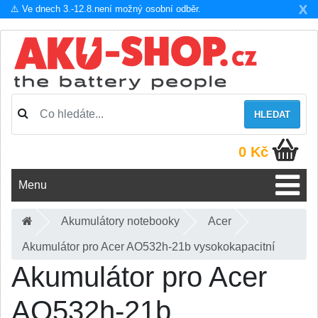
X
⚠️ Ve dnech 3.-12.8.není možný osobní odběr.
HLEDAT
0 Kč
Menu
Akumulátory notebooky
Acer
Akumulátor pro Acer AO532h-21b vysokokapacitní
Akumulátor pro Acer
AO532h-21b