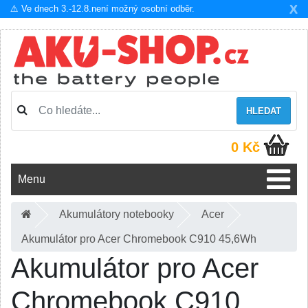
X
⚠️ Ve dnech 3.-12.8.není možný osobní odběr.
HLEDAT
0 Kč
Menu
Akumulátory notebooky
Acer
Akumulátor pro Acer Chromebook C910 45,6Wh
Akumulátor pro Acer
Chromebook C910