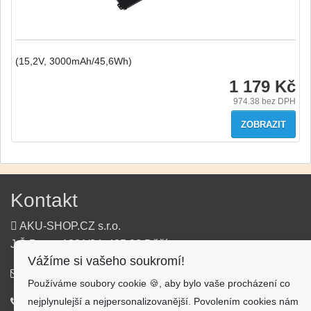
(15,2V, 3000mAh/45,6Wh)
1 179 Kč
974.38
bez DPH
ZOBRAZIT
Kontakt
AKU-SHOP.CZ s.r.o.
J.Š.Baara 1331/34, 405 02 Děčín
Vážíme si vašeho soukromí!
info@aku-shop.cz
Používáme soubory cookie 🍪, aby bylo vaše procházení co
nejplynulejší a nejpersonalizovanější. Povolením cookies nám
720 500 500