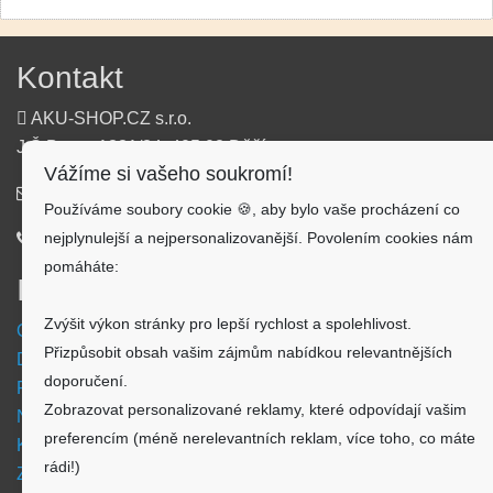
Kontakt
AKU-SHOP.CZ s.r.o.
J.Š.Baara 1331/34, 405 02 Děčín
Vážíme si vašeho soukromí!
info@aku-shop.cz
Používáme soubory cookie 🍪, aby bylo vaše procházení co
nejplynulejší a nejpersonalizovanější. Povolením cookies nám
720 500 500
pomáháte:
Informace
Zvýšit výkon stránky pro lepší rychlost a spolehlivost.
Obchodní podmínky
Přizpůsobit obsah vašim zájmům nabídkou relevantnějších
Doprava a platba
doporučení.
Reklamační formulář
Zobrazovat personalizované reklamy, které odpovídají vašim
Nastavení cookies
preferencím (méně nerelevantních reklam, více toho, co máte
Kde nás najdete
rádi!)
Zpětný odběr vysloužilých elektrozařízení