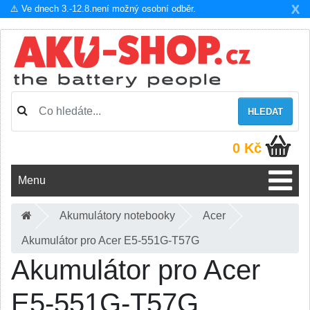
X
⚠️ Ve dnech 3.-12.8.není možný osobní odběr.
HLEDAT
0 Kč
Menu
Akumulátory notebooky
Acer
Akumulátor pro Acer E5-551G-T57G
Akumulátor pro Acer
E5-551G-T57G