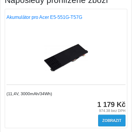
Naposledy prohlížené zboží
Akumulátor pro Acer E5-551G-T57G
(11,4V, 3000mAh/34Wh)
1 179 Kč
974.38
bez DPH
ZOBRAZIT