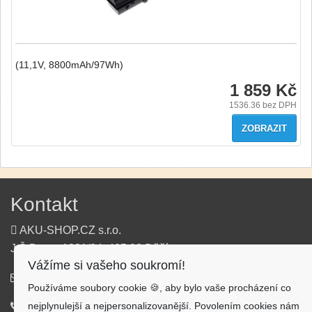
(11,1V, 8800mAh/97Wh)
1 859 Kč
1536.36
bez DPH
ZOBRAZIT
Kontakt
AKU-SHOP.CZ s.r.o.
J.Š.Baara 1331/34, 405 02 Děčín
Vážíme si vašeho soukromí!
info@aku-shop.cz
Používáme soubory cookie 🍪, aby bylo vaše procházení co
nejplynulejší a nejpersonalizovanější. Povolením cookies nám
720 500 500