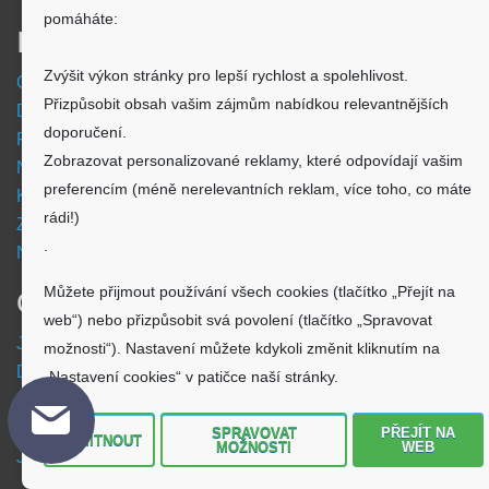
pomáháte:
Informace
Zvýšit výkon stránky pro lepší rychlost a spolehlivost.
Obchodní podmínky
Přizpůsobit obsah vašim zájmům nabídkou relevantnějších
Doprava a platba
doporučení.
Reklamační formulář
Zobrazovat personalizované reklamy, které odpovídají vašim
Nastavení cookies
preferencím (méně nerelevantních reklam, více toho, co máte
Kde nás najdete
rádi!)
Zpětný odběr vysloužilých elektrozařízení
.
Návod - akumulátory
Můžete přijmout používání všech cookies (tlačítko „Přejít na
O nákupu
web“) nebo přizpůsobit svá povolení (tlačítko „Spravovat
Jsme česká společnost
možnosti“). Nastavení můžete kdykoli změnit kliknutím na
Dostupnost zboží
„Nastavení cookies“ v patičce naší stránky.
O výrobci Powery
Jak hledat - podle označení přístroje
SPRAVOVAT
PŘEJÍT NA
ODMÍTNOUT
MOŽNOSTI
WEB
Jak hledat - podle typu