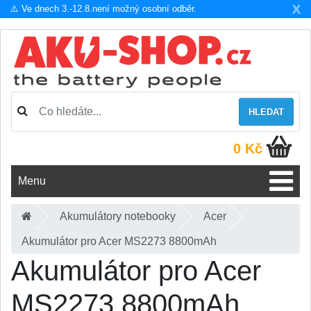
X
⚠️ Ve dnech 3.-12.8.není možný osobní odběr.
HLEDAT
0 Kč
Menu
Akumulátory notebooky
Acer
Akumulátor pro Acer MS2273 8800mAh
Akumulátor pro Acer
MS2273 8800mAh