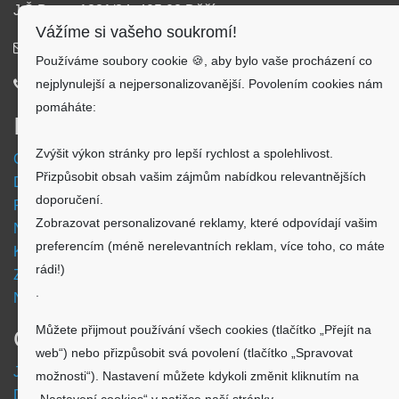
J.Š.Baara 1331/34, 405 02 Děčín
Vážíme si vašeho soukromí!
info@aku-shop.cz
Používáme soubory cookie 🍪, aby bylo vaše procházení co
nejplynulejší a nejpersonalizovanější. Povolením cookies nám
720 500 500
pomáháte:
Informace
Zvýšit výkon stránky pro lepší rychlost a spolehlivost.
Obchodní podmínky
Přizpůsobit obsah vašim zájmům nabídkou relevantnějších
Doprava a platba
doporučení.
Reklamační formulář
Zobrazovat personalizované reklamy, které odpovídají vašim
Nastavení cookies
preferencím (méně nerelevantních reklam, více toho, co máte
Kde nás najdete
rádi!)
Zpětný odběr vysloužilých elektrozařízení
.
Návod - akumulátory
Můžete přijmout používání všech cookies (tlačítko „Přejít na
O nákupu
web“) nebo přizpůsobit svá povolení (tlačítko „Spravovat
Jsme česká společnost
možnosti“). Nastavení můžete kdykoli změnit kliknutím na
Dostupnost zboží