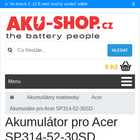
X
⚠️ Ve dnech 3.-12.8.není možný osobní odběr.
HLEDAT
0 Kč
Menu
Akumulátory notebooky
Acer
Akumulátor pro Acer SP314-52-30SD
Akumulátor pro Acer
SP314-52-30SD