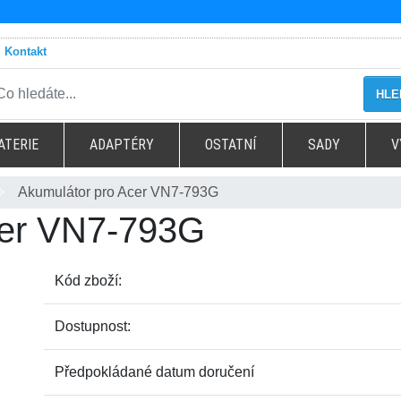
Kontakt
HLE
ATERIE
ADAPTÉRY
OSTATNÍ
SADY
V
Akumulátor pro Acer VN7-793G
cer VN7-793G
Kód zboží:
Dostupnost:
Předpokládané datum doručení