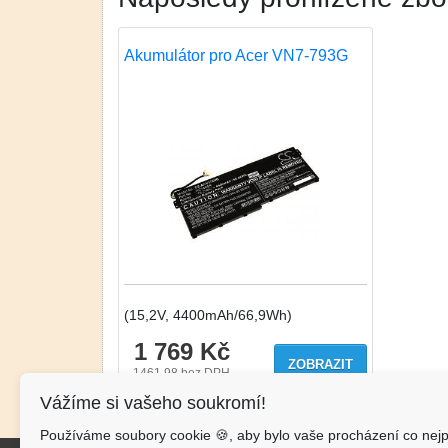
Akumulátor pro Acer VN7-793G
(15,2V, 4400mAh/66,9Wh)
1 769 Kč
ZOBRAZIT
1461.98
bez DPH
Vážíme si vašeho soukromí!
Používáme soubory cookie 🍪, aby bylo vaše procházení co nejp