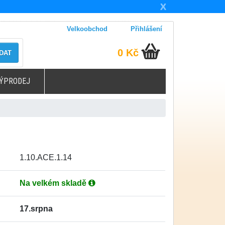
X
Velkoobchod
Přihlášení
0 Kč
DAT
ÝPRODEJ
1.10.ACE.1.14
Na velkém skladě
17.srpna