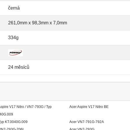
černá
261,0mm x 98,3mm x 7,0mm
334g
24 měsíců
spire V17 Nitro / VN7-793G / Typ
Acer Aspire V17 Nitro BE
40G.009
Typ KT.0040G.009
Acer VN7-791G-792A
VN7-793G-706L
Acer VN7-793G