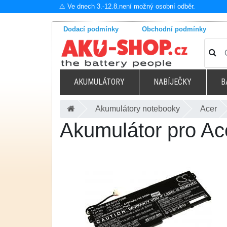
⚠️ Ve dnech 3.-12.8.není možný osobní odběr.
Dodací podmínky
Obchodní podmínky
AKUMULÁTORY
NABÍJEČKY
B
Akumulátory notebooky
Acer
Akumulátor pro A