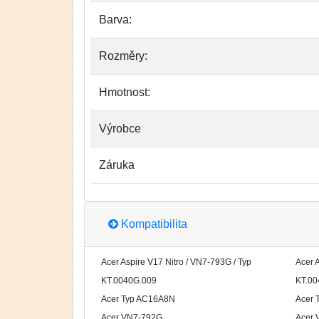
Barva:
Rozměry:
Hmotnost:
Výrobce
Záruka
Kompatibilita
Acer Aspire V17 Nitro / VN7-793G / Typ
Acer A
KT.0040G.009
KT.00
Acer Typ AC16A8N
Acer 
Acer VN7-792G
Acer 