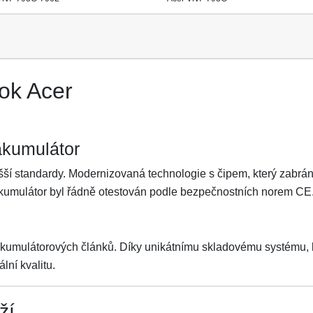
ok Acer
akumulátor
ší standardy. Modernizovaná technologie s čipem, který zabrání 
Akumulátor byl řádně otestován podle bezpečnostních norem CE
akumulátorových článků. Díky unikátnímu skladovému systému, kt
lní kvalitu.
ží