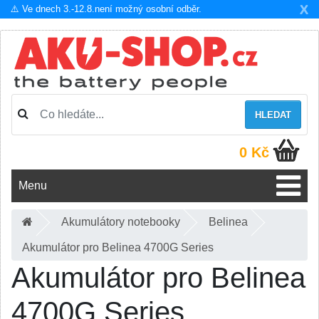
X
⚠️ Ve dnech 3.-12.8.není možný osobní odběr.
HLEDAT
0 Kč
Menu
Akumulátory notebooky
Belinea
Akumulátor pro Belinea 4700G Series
Akumulátor pro Belinea
4700G Series