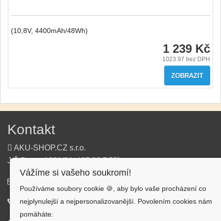
(10,8V, 4400mAh/48Wh)
1 239 Kč
1023.97
bez DPH
ZOBRAZIT
Kontakt
AKU-SHOP.CZ s.r.o.
J.Š.Baara 1331/34, 405 02 Děčín
Vážíme si vašeho soukromí!
info@aku-shop.cz
Používáme soubory cookie 🍪, aby bylo vaše procházení co
nejplynulejší a nejpersonalizovanější. Povolením cookies nám
720 500 500
pomáháte: