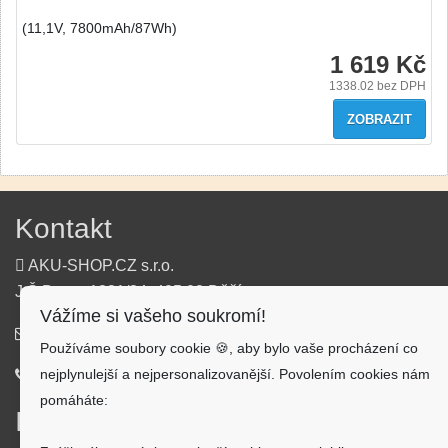
(11,1V, 7800mAh/87Wh)
1 619 Kč
1338.02
bez DPH
ZOBRAZIT
Kontakt
AKU-SHOP.CZ s.r.o.
J.Š.Baara 1331/34, 405 02 Děčín
Vážíme si vašeho soukromí!
info@aku-shop.cz
Používáme soubory cookie 🍪, aby bylo vaše procházení co
nejplynulejší a nejpersonalizovanější. Povolením cookies nám
720 500 500
pomáháte:
Informace