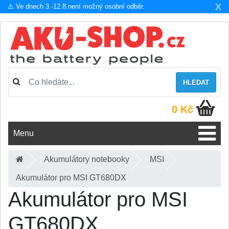
X
⚠️ Ve dnech 3.-12.8.není možný osobní odběr.
HLEDAT
0 Kč
Menu
Akumulátory notebooky
MSI
Akumulátor pro MSI GT680DX
Akumulátor pro MSI
GT680DX