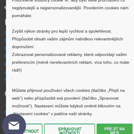
Používáme soubory cookie 🍪, aby bylo vaše procházení co
nejplynulejší a nejpersonalizovanější. Povolením cookies nám
720 500 500
pomáháte:
Informace
Zvýšit výkon stránky pro lepší rychlost a spolehlivost.
Obchodní podmínky
Přizpůsobit obsah vašim zájmům nabídkou relevantnějších
Doprava a platba
doporučení.
Reklamační formulář
Zobrazovat personalizované reklamy, které odpovídají vašim
Nastavení cookies
preferencím (méně nerelevantních reklam, více toho, co máte
Kde nás najdete
rádi!)
Zpětný odběr vysloužilých elektrozařízení
.
Návod - akumulátory
Můžete přijmout používání všech cookies (tlačítko „Přejít na
O nákupu
web“) nebo přizpůsobit svá povolení (tlačítko „Spravovat
Jsme česká společnost
možnosti“). Nastavení můžete kdykoli změnit kliknutím na
Dostupnost zboží
„Nastavení cookies“ v patičce naší stránky.
O výrobci Powery
Jak hledat - podle označení přístroje
SPRAVOVAT
PŘEJÍT NA
ODMÍTNOUT
MOŽNOSTI
WEB