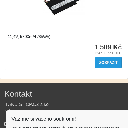
(11,4V, 5700mAh/65Wh)
1 509 Kč
1247.11
bez DPH
ZOBRAZIT
Kontakt
AKU-SHOP.CZ s.r.o.
J.Š.Baara 1331/34, 405 02 Děčín
Vážíme si vašeho soukromí!
info@aku-shop.cz