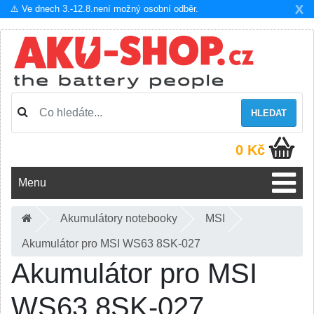
X
⚠️ Ve dnech 3.-12.8.není možný osobní odběr.
HLEDAT
0 Kč
Menu
Akumulátory notebooky
MSI
Akumulátor pro MSI WS63 8SK-027
Akumulátor pro MSI
WS63 8SK-027