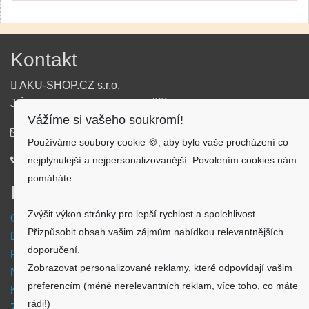
Kontakt
AKU-SHOP.CZ s.r.o.
J.Š.Baara 1331/34, 405 02 Děčín
Vážíme si vašeho soukromí!
info@aku-shop.cz
Používáme soubory cookie 🍪, aby bylo vaše procházení co
nejplynulejší a nejpersonalizovanější. Povolením cookies nám
720 500 500
pomáháte:
Informace
Zvýšit výkon stránky pro lepší rychlost a spolehlivost.
Obchodní podmínky
Přizpůsobit obsah vašim zájmům nabídkou relevantnějších
Doprava a platba
doporučení.
Reklamační formulář
Zobrazovat personalizované reklamy, které odpovídají vašim
Nastavení cookies
preferencím (méně nerelevantních reklam, více toho, co máte
Kde nás najdete
rádi!)
Zpětný odběr vysloužilých elektrozařízení