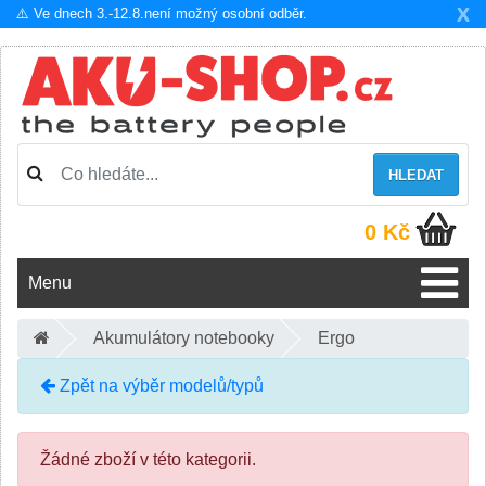
X
⚠️ Ve dnech 3.-12.8.není možný osobní odběr.
HLEDAT
0 Kč
Menu
Akumulátory notebooky
Ergo
Zpět na výběr modelů/typů
Žádné zboží v této kategorii.