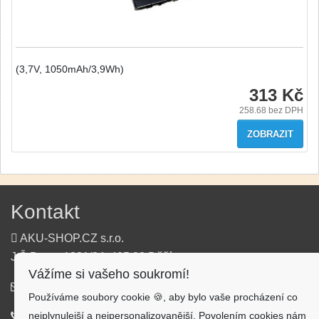
(3,7V, 1050mAh/3,9Wh)
313 Kč
258.68
bez DPH
ZOBRAZIT
Kontakt
AKU-SHOP.CZ s.r.o.
J.Š.Baara 1331/34, 405 02 Děčín
Vážíme si vašeho soukromí!
info@aku-shop.cz
Používáme soubory cookie 🍪, aby bylo vaše procházení co
nejplynulejší a nejpersonalizovanější. Povolením cookies nám
720 500 500