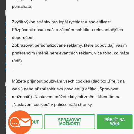
pomáháte:
Informace
Zvýšit výkon stránky pro lepší rychlost a spolehlivost.
Obchodní podmínky
Přizpůsobit obsah vašim zájmům nabídkou relevantnějších
Doprava a platba
doporučení.
Reklamační formulář
Zobrazovat personalizované reklamy, které odpovídají vašim
Nastavení cookies
preferencím (méně nerelevantních reklam, více toho, co máte
Kde nás najdete
rádi!)
Zpětný odběr vysloužilých elektrozařízení
.
Návod - akumulátory
Můžete přijmout používání všech cookies (tlačítko „Přejít na
O nákupu
web“) nebo přizpůsobit svá povolení (tlačítko „Spravovat
Jsme česká společnost
možnosti“). Nastavení můžete kdykoli změnit kliknutím na
Dostupnost zboží
„Nastavení cookies“ v patičce naší stránky.
O výrobci Powery
Jak hledat - podle označení přístroje
SPRAVOVAT
PŘEJÍT NA
ODMÍTNOUT
MOŽNOSTI
WEB
Jak hledat - podle typu