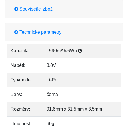
Související zboží
Technické parametry
Kapacita:
1590mAh/6Wh
Napětí:
3,8V
Typ/model:
Li-Pol
Barva:
černá
Rozměry:
91,6mm x 31,5mm x 3,5mm
Hmotnost:
60g