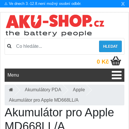
X
⚠️ Ve dnech 3.-12.8.není možný osobní odběr.
HLEDAT
0 Kč
Menu
Akumulátory PDA
Apple
Akumulátor pro Apple MD668LL/A
Akumulátor pro Apple
MD668LL/A