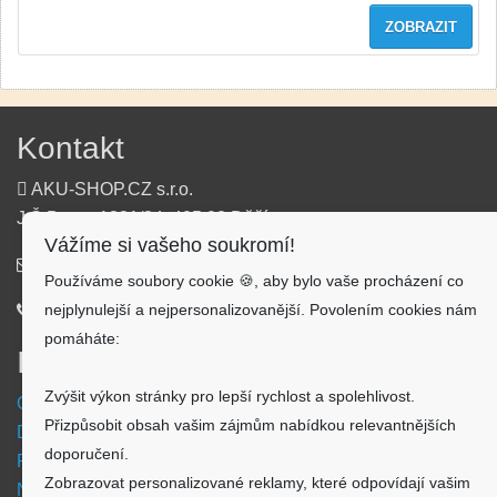
ZOBRAZIT
Kontakt
AKU-SHOP.CZ s.r.o.
J.Š.Baara 1331/34, 405 02 Děčín
Vážíme si vašeho soukromí!
info@aku-shop.cz
Používáme soubory cookie 🍪, aby bylo vaše procházení co
nejplynulejší a nejpersonalizovanější. Povolením cookies nám
720 500 500
pomáháte:
Informace
Zvýšit výkon stránky pro lepší rychlost a spolehlivost.
Obchodní podmínky
Přizpůsobit obsah vašim zájmům nabídkou relevantnějších
Doprava a platba
doporučení.
Reklamační formulář
Zobrazovat personalizované reklamy, které odpovídají vašim
Nastavení cookies